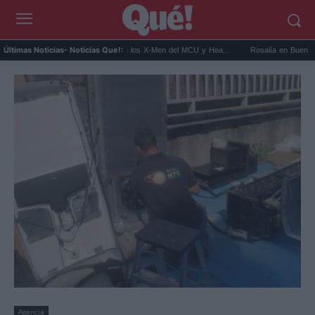
Kit Connor será Cíclope en los X-Men del MCU y Hea...
Rosalía en Buenos Aires: de
Últimas Noticias
- Noticias Que!:
Agencia