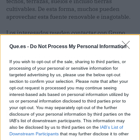
techos, terrazas, suelos e incluso tierras
cultivables. De esta forma, muchos pueden
aprovechar esta fuente renovable e inagotable.
Los interesados pueden contactar con Grupo
NTC para solicitar un presupuesto sin
Que.es -
Do Not Process My Personal Information
compromiso. El equipo asesora sobre las
mejores opciones para cada caso y ofrece un
If you wish to opt-out of the sale, sharing to third parties, or
servicio personalizado y profesional. Con
processing of your personal or sensitive information for
Grupo NTC
, se puede disfrutar de los beneficios
targeted advertising by us, please use the below opt-out
de la energía solar y ahorrar en la factura de la
section to confirm your selection. Please note that after your
luz.
opt-out request is processed you may continue seeing
interest-based ads based on personal information utilized by
us or personal information disclosed to third parties prior to
Artículo anterior
Artículo siguiente
your opt-out. You may separately opt-out of the further
Tarifas de gas para
Comprar ibéricos de
disclosure of your personal information by third parties on the
pymes del sector
bellota online de la mano
IAB’s list of downstream participants. This information may
HORECA
de Castro y González
also be disclosed by us to third parties on the
IAB’s List of
Downstream Participants
that may further disclose it to other