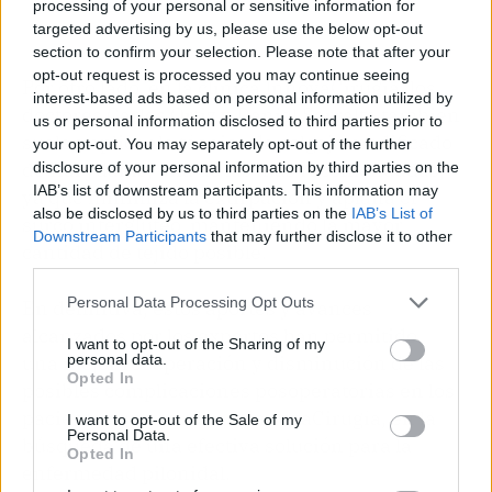
processing of your personal or sensitive information for
targeted advertising by us, please use the below opt-out
section to confirm your selection. Please note that after your
opt-out request is processed you may continue seeing
Por otro lado, en la clínica InnovaCirugía, los
interest-based ads based on personal information utilized by
doctores Carlos Ortiz y Daniel Serralta también
us or personal information disclosed to third parties prior to
suelen aplicar la técnica de colgajo modificado
your opt-out. You may separately opt-out of the further
de Karydakis, una de las más recomendadas,
disclosure of your personal information by third parties on the
IAB’s list of downstream participants. This information may
ya que minimiza la extirpación y aplana el
also be disclosed by us to third parties on the
IAB’s List of
surco interglúteo, manteniendo la mayor
Downstream Participants
that may further disclose it to other
cantidad de tejido posible.
third parties.
Personal Data Processing Opt Outs
En definitiva, estos aportes y avances
alcanzados por los expertos han permitido
I want to opt-out of the Sharing of my
personal data.
una mejor recuperación y disminución de las
Opted In
posibles complicaciones posoperatorias en los
pacientes que acuden a InnovaCirugía, en la
I want to opt-out of the Sale of my
Personal Data.
búsqueda de una efectiva solución para la
Opted In
enfermedad pilonidal.