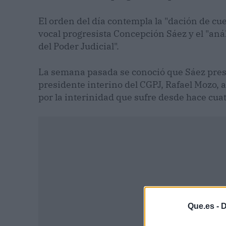
El orden del día contempla la "dación de cu
vocal progresista Concepción Sáez y el "anál
del Poder Judicial".
La semana pasada se conoció que Sáez prese
presidente interino del CGPJ, Rafael Mozo, a
por la interinidad que sufre desde hace cua
Que.es -
D