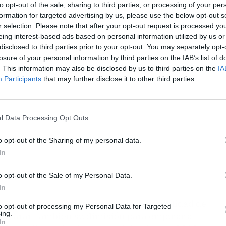
to opt-out of the sale, sharing to third parties, or processing of your per
formation for targeted advertising by us, please use the below opt-out s
r selection. Please note that after your opt-out request is processed y
eing interest-based ads based on personal information utilized by us or
ublicidad
disclosed to third parties prior to your opt-out. You may separately opt-
losure of your personal information by third parties on the IAB’s list of
. This information may also be disclosed by us to third parties on the
IA
Participants
that may further disclose it to other third parties.
l Data Processing Opt Outs
o opt-out of the Sharing of my personal data.
In
o opt-out of the Sale of my Personal Data.
In
añero Álvaro Cuesta planteara la posibilidad de
to opt-out of processing my Personal Data for Targeted
ing.
resentaran también su dimisión para empujar a
In