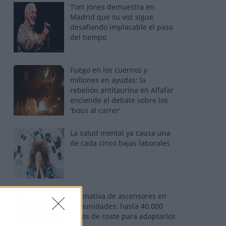
Tom Jones demuestra en
Madrid que su voz sigue
desafiando implacable el paso
del tiempo
Fuego en los cuernos y
millones en ayudas: la
rebelión antitaurina en Alfafar
enciende el debate sobre los
'bous al carrer'
La salud mental ya causa una
de cada cinco bajas laborales
Normativa de ascensores en
comunidades: hasta 40.000
euros de coste para adaptarlos