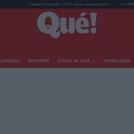
Trabajar en Noruega: 13.000 nuevas vacantes para h...
La NASA detecta una an
CURIOSAS
DEPORTES
ESTILO DE VIDA
TECNOLOGÍA