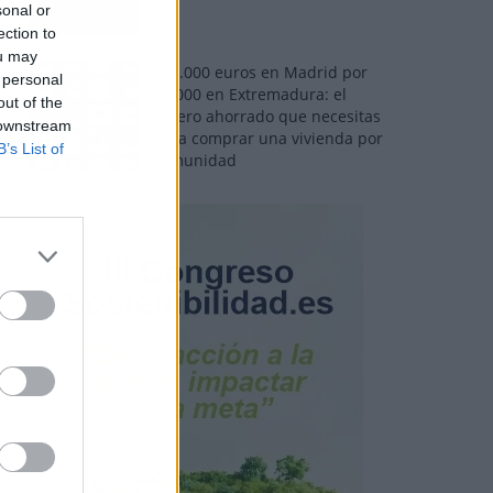
sonal or
ection to
ou may
110.000 euros en Madrid por
 personal
31.000 en Extremadura: el
out of the
dinero ahorrado que necesitas
 downstream
para comprar una vivienda por
B’s List of
comunidad