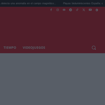
omalía en el campo magnético...
Playas bioluminiscentes España: el Mar de Ardora y.
TIEMPO
VIDEOJUEGOS