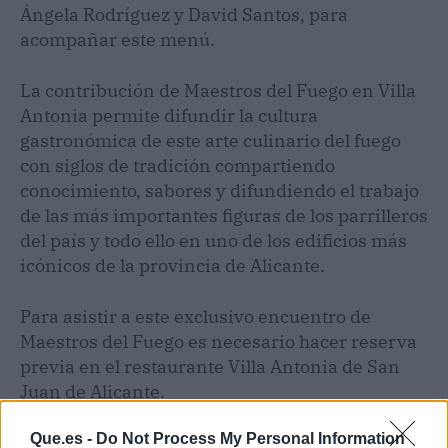
Ángela Rodríguez y David Santos, para
acompañar este menú.
La contribución de Maestros del Fuego en Villa
Antonia permite difundir la cultura
gastronómica de este arte culinario del fuego
con siglos de tradición compartiendo
conocimiento, sabores y difundiendo el trabajo
de las más importantes figuras de los parrilleros
del país y todo ello en uno de los edificios más
icónicos de la provincia de Alicante.
Para asistir a este exclusivo encuentro de
Maestros del Fuego es necesario hacer reserva
previa en el restaurante Villa Antonia de San
Juan de Alicante.
Que.es -
Do Not Process My Personal Information