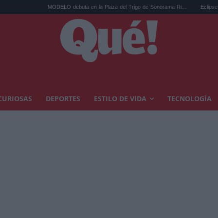
MODELO debuta en la Plaza del Trigo de Sonorama Ri...
Eclipse solar en Car
CURIOSAS
DEPORTES
ESTILO DE VIDA
TECNOLOGÍA