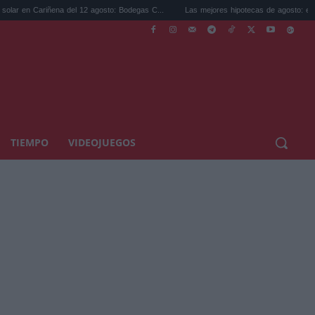
iñena del 12 agosto: Bodegas C...
Las mejores hipotecas de agosto: el TAE más com
TIEMPO
VIDEOJUEGOS