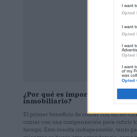
I want t
Opted 
I want t
Opted 
I want 
Advertis
Opted 
I want t
of my P
was col
Opted 
¿Por qué es importante tener un
inmobiliario?
El primer beneficio de contar con un servici
contar con una compensación para cubrir los
tiempo. Esto resulta indispensable, tanto pa