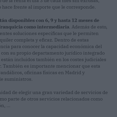
o de la renta el día 3 de cada mes sin excusas,
hace frente al importe que le corresponde.
án disponibles con 6, 9 y hasta 12 meses de
 franquicia como intermediaria
. Además de esto,
entes soluciones específicas que le permiten
quiler completa y eficaz. Dentro de estas
encia para conocer la capacidad económica del
 con su propio departamento jurídico integrado
 están incluidos también en los costes judiciales
ir. También es importante mencionar que esta
ndálicos, oficinas físicas en Madrid y
de suministros.
idad de elegir una gran variedad de servicios de
como parte de otros servicios relacionados como
ión, …