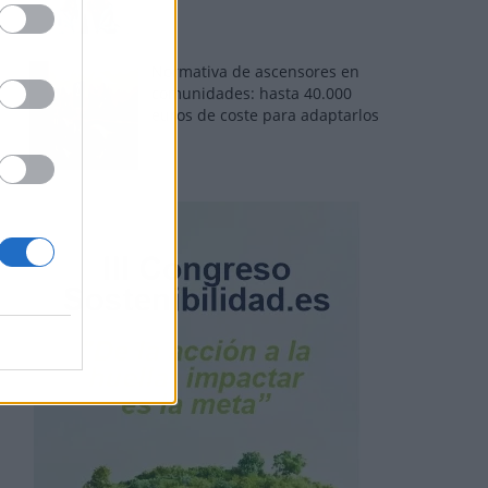
Normativa de ascensores en
comunidades: hasta 40.000
euros de coste para adaptarlos