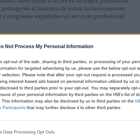
 pueden mencionar averías en el hogar, problemas
ra protegerse al máximo de estos inconvenientes,
os y empresas españolas un servicio profesional
o Not Process My Personal Information
to opt-out of the sale, sharing to third parties, or processing of your per
formation for targeted advertising by us, please use the below opt-out s
r selection. Please note that after your opt-out request is processed y
eing interest-based ads based on personal information utilized by us or
disclosed to third parties prior to your opt-out. You may separately opt-
losure of your personal information by third parties on the IAB’s list of
. This information may also be disclosed by us to third parties on the
IA
Participants
that may further disclose it to other third parties.
ublicidad
l Data Processing Opt Outs