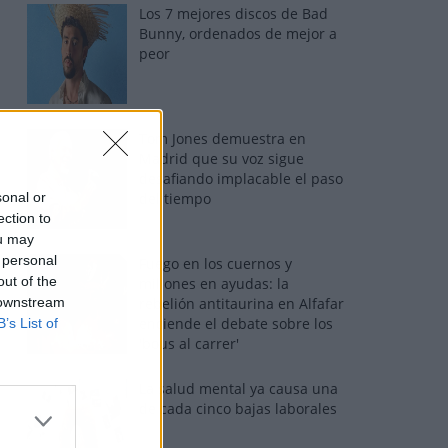
Los 7 mejores discos de Bad
Bunny, ordenados de mejor a
peor
Tom Jones demuestra en
Madrid que su voz sigue
desafiando implacable el paso
sonal or
del tiempo
ection to
ou may
 personal
Fuego en los cuernos y
out of the
millones en ayudas: la
 downstream
rebelión antitaurina en Alfafar
enciende el debate sobre los
B’s List of
'bous al carrer'
La salud mental ya causa una
de cada cinco bajas laborales