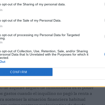
o opt-out of the Sharing of my personal data.
In
o opt-out of the Sale of my Personal Data.
In
to opt-out of processing my Personal Data for Targeted
ing.
In
o opt-out of Collection, Use, Retention, Sale, and/or Sharing
ersonal Data that Is Unrelated with the Purposes for which it
lected.
Out
 seguro para alquiler
CONFIRM
o de alquiler seguro de inmobiliaria es el poder
 gastos cuando el inquilino no pagó la renta a
ra sostener la situación financiera habitual