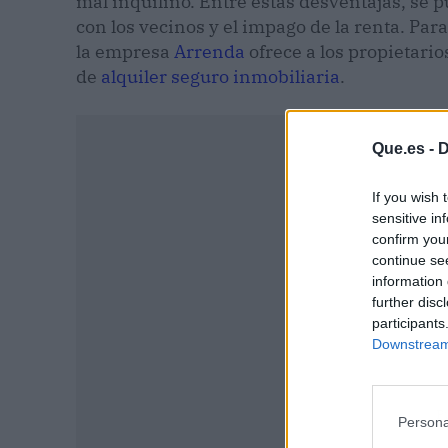
mal inquilino. Entre estas desventajas, se
con los vecinos y el impago de la renta. Pa
la empresa
Arrenda
ofrece a los propietari
de
alquiler seguro inmobiliaria
.
Que.es -
D
If you wish 
sensitive in
confirm you
continue se
information 
further disc
participants
Downstream 
P
Persona