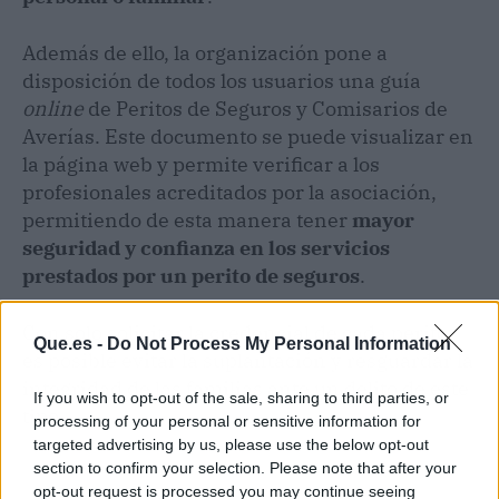
Además de ello, la organización pone a
disposición de todos los usuarios una guía
online
de Peritos de Seguros y Comisarios de
Averías. Este documento se puede visualizar en
la página web y permite verificar a los
profesionales acreditados por la asociación,
permitiendo de esta manera tener
mayor
seguridad y confianza en los servicios
prestados por un perito de seguros
.
Con solo solicitar la credencial de cada perito,
Que.es -
Do Not Process My Personal Information
es posible evitar la suplantación y resguardar la
integridad de las familias ante un delito de este
If you wish to opt-out of the sale, sharing to third parties, or
tipo.
processing of your personal or sensitive information for
targeted advertising by us, please use the below opt-out
section to confirm your selection. Please note that after your
opt-out request is processed you may continue seeing