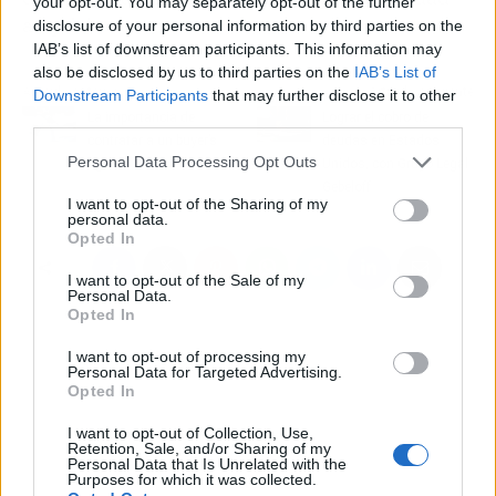
your opt-out. You may separately opt-out of the further
adquirir.
disclosure of your personal information by third parties on the
IAB’s list of downstream participants. This information may
also be disclosed by us to third parties on the
IAB’s List of
Artículo anterior
Artículo siguiente
Downstream Participants
that may further disclose it to other
third parties.
La importancia de
Lograr el cobro de
contratar a un buyer’s
deudas en Estados
Personal Data Processing Opt Outs
agent
Unidos, con Grupo Legal
Gebeloff
I want to opt-out of the Sharing of my
personal data.
Opted In
I want to opt-out of the Sale of my
Personal Data.
Opted In
I want to opt-out of processing my
Personal Data for Targeted Advertising.
Opted In
I want to opt-out of Collection, Use,
Retention, Sale, and/or Sharing of my
Personal Data that Is Unrelated with the
Purposes for which it was collected.