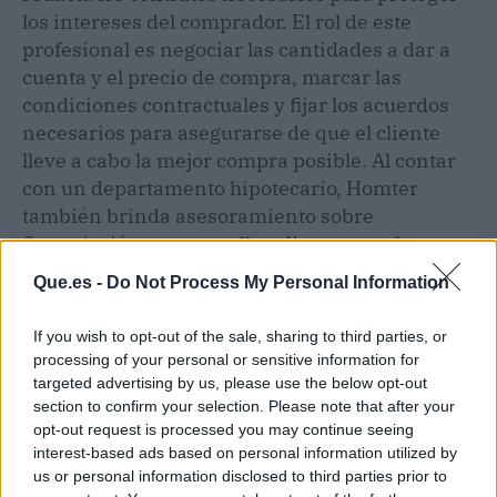
los intereses del comprador. El rol de este
profesional es negociar las cantidades a dar a
cuenta y el precio de compra, marcar las
condiciones contractuales y fijar los acuerdos
necesarios para asegurarse de que el cliente
lleve a cabo la mejor compra posible. Al contar
con un departamento hipotecario, Homter
también brinda asesoramiento sobre
financiación para aquellos clientes que lo
requieran.
Que.es -
Do Not Process My Personal Information
Gracias a su especialización en el mercado
If you wish to opt-out of the sale, sharing to third parties, or
inmobiliario y a la gran variedad de servicios
processing of your personal or sensitive information for
que ofrecen a sus clientes, el servicio de
targeted advertising by us, please use the below opt-out
section to confirm your selection. Please note that after your
personal shopper
inmobiliario de Homter es
opt-out request is processed you may continue seeing
una excelente opción para dejar la compra de
interest-based ads based on personal information utilized by
un inmueble en las manos de profesionales y
us or personal information disclosed to third parties prior to
dedicarse únicamente a elegir qué propiedad