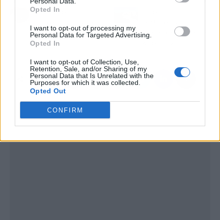
Personal Data.
Artículo anterior
Artículo siguiente
Opted In
En qué consiste la
Encontrar casas de lujo
alopecia areata y cómo
en Marbella y sus
I want to opt-out of processing my
disminuirla
alrededores con Zeuthen
Personal Data for Targeted Advertising.
Opted In
& Company
I want to opt-out of Collection, Use,
Retention, Sale, and/or Sharing of my
Personal Data that Is Unrelated with the
Purposes for which it was collected.
Opted Out
CONFIRM