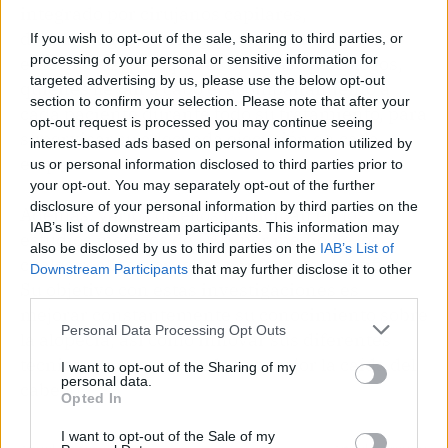
integrado por cirujanos capilares,
dermatólogos, tricólogos, técnicos capilares,
If you wish to opt-out of the sale, sharing to third parties, or
processing of your personal or sensitive information for
enfermeras, peluqueras e incluso psicólogos,
targeted advertising by us, please use the below opt-out
quienes llevan a cabo el acompañamiento a
section to confirm your selection. Please note that after your
cada paciente durante todo su tratamiento, para
opt-out request is processed you may continue seeing
supervisar su adecuada ejecución en cada
interest-based ads based on personal information utilized by
etapa.
us or personal information disclosed to third parties prior to
your opt-out. You may separately opt-out of the further
disclosure of your personal information by third parties on the
Además, varios de ellos participan en los
IAB’s list of downstream participants. This information may
estudios médicos de IMD, por medio de los
also be disclosed by us to third parties on the
IAB’s List of
cuales realizan pruebas e informes científicos.
Downstream Participants
that may further disclose it to other
Su objetivo con estas investigaciones es
third parties.
mejorar constantemente su conocimiento sobre
Personal Data Processing Opt Outs
la alopecia, así como innovar sus diferentes
técnicas para tratar cada vez mejor la caída del
I want to opt-out of the Sharing of my
personal data.
cabello.
Opted In
I want to opt-out of the Sale of my