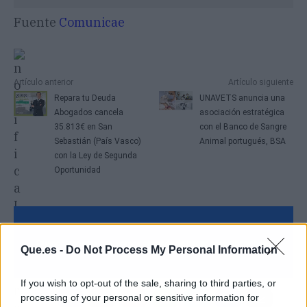
Fuente
Comunicae
Artículo anterior
Artículo siguiente
Repara tu Deuda
UNAVETS anuncia una
Abogados cancela
asociación estratégica
35.813€ en San
con el Banco de Sangre
Sebastián (País Vasco)
Animal portugués, BSA
con la Ley de Segunda
Oportunidad
Que.es -
Do Not Process My Personal Information
If you wish to opt-out of the sale, sharing to third parties, or
processing of your personal or sensitive information for