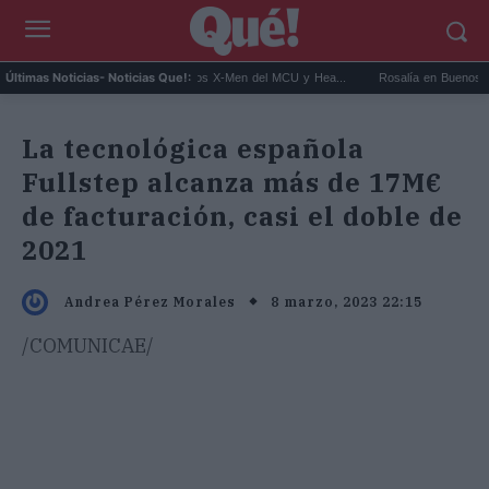
t Connor será Cíclope en los X-Men del MCU y Hea...
Rosalía en Buenos Aires: detien
Últimas Noticias
- Noticias Que!:
La tecnológica española
Fullstep alcanza más de 17M€
de facturación, casi el doble de
2021
8 marzo, 2023 22:15
Andrea Pérez Morales
/COMUNICAE/