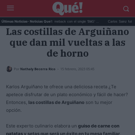
BIGBANG anuncia su comeback con el single 'BiiiG' ...
Carlos Sainz futuro en el
Últimas Noticias
- Noticias Que!:
Las costillas de Arguiñano
que dan mil vueltas a las
de horno
-
Por
Nathaly Becerra Rico
15 febrero, 2023 05:45
Karlos Arguiñano te ofrece una deliciosa receta ¿Te
apetece disfrutar de un plato económico y fácil de hacer?
Entonces,
las costillas de Arguiñano
son tu mejor
opción.
Este experto culinario elabora un
guiso de carne con
patatas
y setas que será un éxito en tu mesa familiar
.