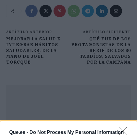
ARTÍCULO ANTERIOR
ARTÍCULO SIGUIENTE
MEJORAR LA SALUD E
QUÉ FUE DE LOS
INTEGRAR HÁBITOS
PROTAGONISTAS DE LA
SALUDABLES, DE LA
SERIE DE LOS 80
MANO DE JOËL
TARDÍOS, SALVADOS
TORCQUE
POR LA CAMPANA
Que.es -
Do Not Process My Personal Information