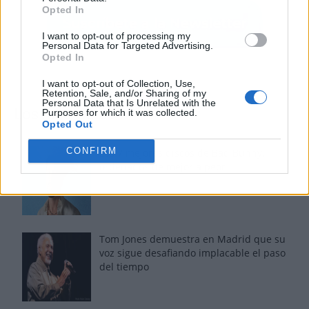
Opted In
I want to opt-out of processing my
Personal Data for Targeted Advertising.
Opted In
I want to opt-out of Collection, Use,
Retention, Sale, and/or Sharing of my
Personal Data that Is Unrelated with the
Los más vistos
Purposes for which it was collected.
Opted Out
CONFIRM
Los 7 mejores discos de Bad Bunny,
ordenados de mejor a peor
Tom Jones demuestra en Madrid que su
voz sigue desafiando implacable el paso
del tiempo