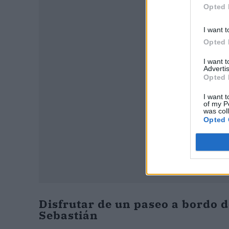
Opted 
P
I want t
Opted 
I want 
Advertis
Opted 
I want t
of my P
was col
Opted 
Disfrutar de un paseo a bordo
Sebastián