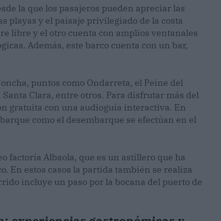
sde la que los pasajeros pueden apreciar las
s playas y el paisaje privilegiado de la costa
ire libre y el otro cuenta con amplios ventanales
gicas. Además, este barco cuenta con un bar,
Concha, puntos como Ondarreta, el Peine del
 Santa Clara, entre otros. Para disfrutar más del
ón gratuita con una audioguía interactiva. En
 embarque como el desembarque se efectúan en el
 factoría Albaola, que es un astillero que ha
o. En estos casos la partida también se realiza
rrido incluye un paso por la bocana del puerto de
n: experiencias gastronómicas y