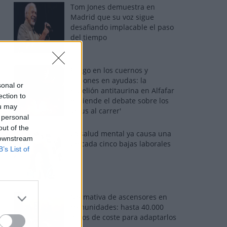
Tom Jones demuestra en
Madrid que su voz sigue
desafiando implacable el paso
del tiempo
Fuego en los cuernos y
millones en ayudas: la
sonal or
rebelión antitaurina en Alfafar
ection to
enciende el debate sobre los
ou may
'bous al carrer'
 personal
out of the
La salud mental ya causa una
 downstream
de cada cinco bajas laborales
B’s List of
Normativa de ascensores en
comunidades: hasta 40.000
euros de coste para adaptarlos