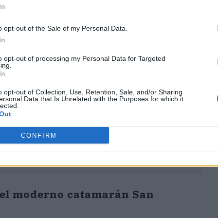
In
ublicidad
o opt-out of the Sale of my Personal Data.
In
to opt-out of processing my Personal Data for Targeted
ing.
In
o opt-out of Collection, Use, Retention, Sale, and/or Sharing
ersonal Data that Is Unrelated with the Purposes for which it
lected.
Out
CONFIRM
 del moderno catamarán San