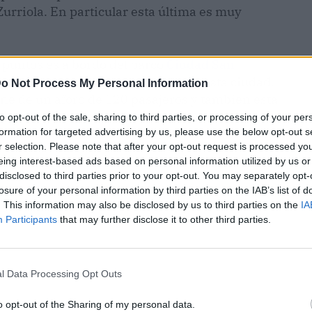
Zurriola. En particular esta última es muy
 puntos es a bordo del barco
Ciudad San
turísticos por la bahía y la costa de esta ciudad.
o Not Process My Personal Information
ne de un aforo de 120 pasajeros y también está
to opt-out of the sale, sharing to third parties, or processing of your per
formation for targeted advertising by us, please use the below opt-out s
r selection. Please note that after your opt-out request is processed y
eing interest-based ads based on personal information utilized by us or
disclosed to third parties prior to your opt-out. You may separately opt-
losure of your personal information by third parties on the IAB’s list of
. This information may also be disclosed by us to third parties on the
IA
Participants
that may further disclose it to other third parties.
l Data Processing Opt Outs
o opt-out of the Sharing of my personal data.