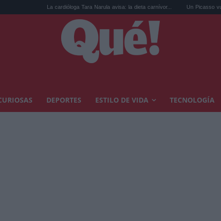
La cardióloga Tara Narula avisa: la dieta carnívor...
Un Picasso vuelve al Mus
CURIOSAS
DEPORTES
ESTILO DE VIDA
TECNOLOGÍA