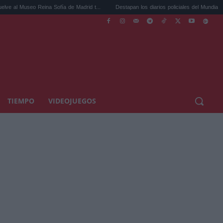
eo Reina Sofía de Madrid t...
Destapan los diarios policiales del Mundial 2026: ...
TIEMPO
VIDEOJUEGOS