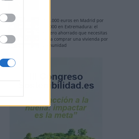
110.000 euros en Madrid por
31.000 en Extremadura: el
dinero ahorrado que necesitas
para comprar una vivienda por
comunidad