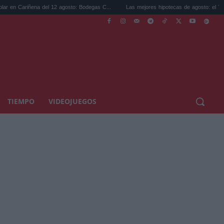
na del 12 agosto: Bodegas C...
Las mejores hipotecas de agosto: el TAE más compet.
TIEMPO
VIDEOJUEGOS