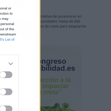
sonal or
ection to
Normativa de ascensores en
ou may
comunidades: hasta 40.000
 personal
euros de coste para adaptarlos
out of the
 downstream
B’s List of