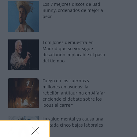
Los 7 mejores discos de Bad
Bunny, ordenados de mejor a
peor
Tom Jones demuestra en
Madrid que su voz sigue
desafiando implacable el paso
del tiempo
Fuego en los cuernos y
millones en ayudas: la
rebelión antitaurina en Alfafar
enciende el debate sobre los
'bous al carrer'
La salud mental ya causa una
de cada cinco bajas laborales