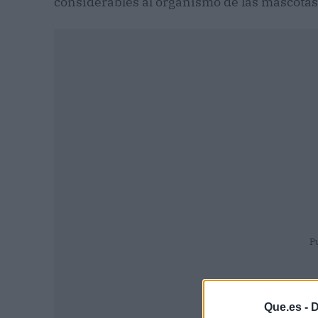
considerables al organismo de las mascotas 
P
Que.es -
D