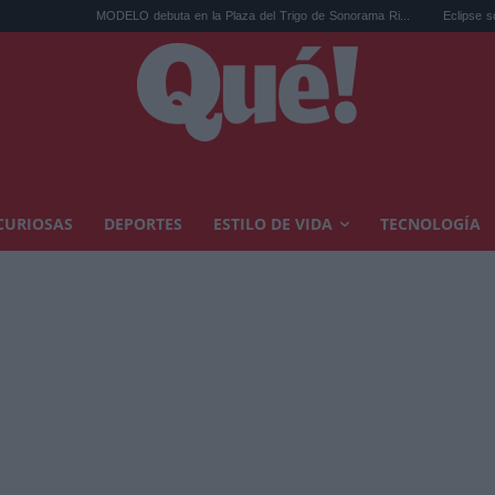
MODELO debuta en la Plaza del Trigo de Sonorama Ri...
Eclipse solar en Cariñe
CURIOSAS
DEPORTES
ESTILO DE VIDA
TECNOLOGÍA