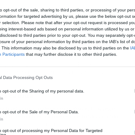
to opt-out of the sale, sharing to third parties, or processing of your per
formation for targeted advertising by us, please use the below opt-out s
r selection. Please note that after your opt-out request is processed y
eing interest-based ads based on personal information utilized by us or
disclosed to third parties prior to your opt-out. You may separately opt-
losure of your personal information by third parties on the IAB’s list of
. This information may also be disclosed by us to third parties on the
IA
Participants
that may further disclose it to other third parties.
poyo
(AEPA), la salud de los caninos es
para prevenir la filariosis canina y ayudar al
l Data Processing Opt Outs
o opt-out of the Sharing of my personal data.
sis canina
In
asitaria que puede ser muy grave. Una vez el
o opt-out of the Sale of my Personal Data.
e manifiestan hasta 6 meses más tarde, cuando
In
 cuando se instalan en el sistema linfático y los
 en casos más graves, los pulmones y el corazón.
to opt-out of processing my Personal Data for Targeted
ing.