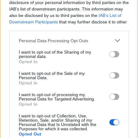
disclosure of your personal information by third parties on the
Artículo anterior
Artículo siguiente
IAB’s list of downstream participants. This information may
Servicios de consulting
La red de librerías Libro
also be disclosed by us to third parties on the
IAB’s List of
para implementar y
Ideas habla de sus
Downstream Participants
that may further disclose it to other
adecuar espacios,
casos de éxito
third parties.
hoteles, restaurantes y
caterings para organizar
Personal Data Processing Opt Outs
eventos
I want to opt-out of the Sharing of my
personal data.
Opted In
I want to opt-out of the Sale of my
Personal Data.
Opted In
I want to opt-out of processing my
Personal Data for Targeted Advertising.
Opted In
I want to opt-out of Collection, Use,
Retention, Sale, and/or Sharing of my
Personal Data that Is Unrelated with the
Purposes for which it was collected.
Opted Out