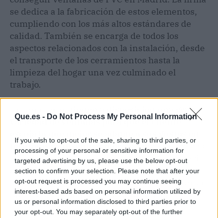
se dedica a la fabricación de estos elementos,
cumpliendo con los más altos estándares de
calidad. También se encarga de todos los
aspectos relacionados con la instalación, desde
el transporte de los cerramientos hasta la
limpieza del hogar una vez culminado el
trabajo.
En Venmartín
tienen a disposición una gran
Que.es -
Do Not Process My Personal Information
variedad de ventanas para que el cliente
escoja la que mejor se adapte a sus gustos en
If you wish to opt-out of the sale, sharing to third parties, or
términos de diseño y color
. Además, si hay algo
processing of your personal or sensitive information for
que caracteriza a esta compañía son sus precios
targeted advertising by us, please use the below opt-out
asequibles por productos de excelente calidad.
section to confirm your selection. Please note that after your
Por medio de su sitio web es posible solicitar un
opt-out request is processed you may continue seeing
interest-based ads based on personal information utilized by
presupuesto, sin ningún compromiso.
us or personal information disclosed to third parties prior to
your opt-out. You may separately opt-out of the further