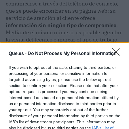
comunicarse a través del teléfono de contacto,
que se puede encontrar en su página web; su
servicio de atención al cliente ofrece
información sin ningún tipo de compromiso
.
Mediante el mismo número, es posible agendar
la visita del técnico e indicar el tipo de trabajo
que se desea realizar, ya sea en una vivienda,
un edificio o un local comercial. Con este
Que.es -
Do Not Process My Personal Information
servicio, Reparaciones Esparza pone a
disposición de toda la comunidad de Boadilla
If you wish to opt-out of the sale, sharing to third parties, or
processing of your personal or sensitive information for
del Monte a un equipo de técnicos
targeted advertising by us, please use the below opt-out
especializados en reparación e instalación de
section to confirm your selection. Please note that after your
persianas en el momento que más lo necesiten.
opt-out request is processed you may continue seeing
interest-based ads based on personal information utilized by
us or personal information disclosed to third parties prior to
Artículo anterior
Artículo siguiente
your opt-out. You may separately opt-out of the further
Reparación de
Frogames Formación se
disclosure of your personal information by third parties on the
persianas, servicio de
dedica a crear cursos de
IAB’s list of downstream participants. This information may
calidad en Pozuelo de
formación online sobre
also be disclosed by us to third parties on the
IAB’s List of