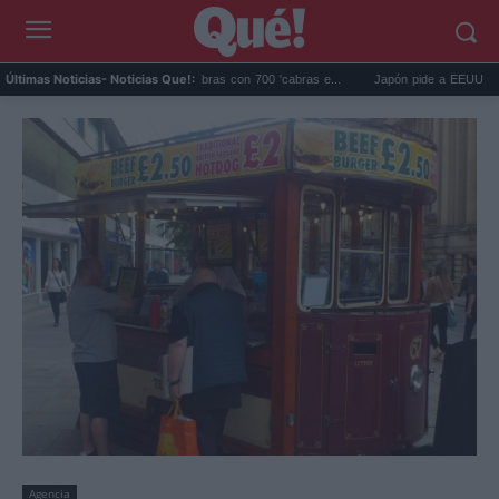
lápagos eliminó 140.000 cabras con 700 'cabras e...
Japón pide a EEUU que deje de
Últimas Noticias
- Noticias Que!:
Agencia