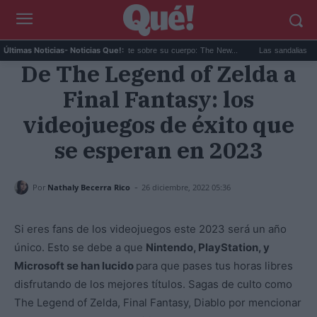
Ariana Grande y el debate sobre su cuerpo: The New...
Las sandalias de los a
Últimas Noticias
- Noticias Que!:
De The Legend of Zelda a
Final Fantasy: los
videojuegos de éxito que
se esperan en 2023
-
Por
Nathaly Becerra Rico
26 diciembre, 2022 05:36
Si eres fans de los videojuegos este 2023 será un año
único. Esto se debe a que
Nintendo, PlayStation, y
Microsoft se han lucido
para que pases tus horas libres
disfrutando de los mejores títulos. Sagas de culto como
The Legend of Zelda, Final Fantasy, Diablo por mencionar