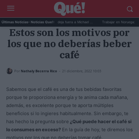
Devin Booker mejor quinteto: deja fuera a Michael ...
Trabajar en Noruega: 13.000 
Últimas Noticias
- Noticias Que!:
Estos son los motivos por
los que no deberías beber
café
-
Por
Nathaly Becerra Rico
21 diciembre, 2022 10:03
Sabemos que el café es una de tus bebidas favoritas
porque te proporciona energía y te anima cada mañana,
además, es excelente porque te aporta múltiples
beneficios si lo ingieres habitualmente. Sin embargo, te
has hecho la pregunta sobre
¿Qué puede hacer el café si
lo consumes en exceso?
En la guía de hoy, te diremos los
motivos por los que no deberías tomar café.