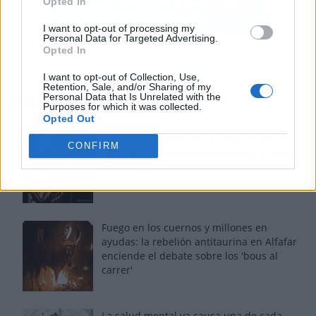
Opted In
I want to opt-out of processing my
Personal Data for Targeted Advertising.
Opted In
I want to opt-out of Collection, Use,
Retention, Sale, and/or Sharing of my
Personal Data that Is Unrelated with the
Los más vistos
Purposes for which it was collected.
Opted Out
Tom Jones demuestra en Madrid que su
CONFIRM
voz sigue desafiando implacable el paso
del tiempo
Fuego en los cuernos y millones en
ayudas: la rebelión antitaurina en Alfafar
enciende el debate sobre los 'bous al
carrer'
La salud mental ya causa una de cada