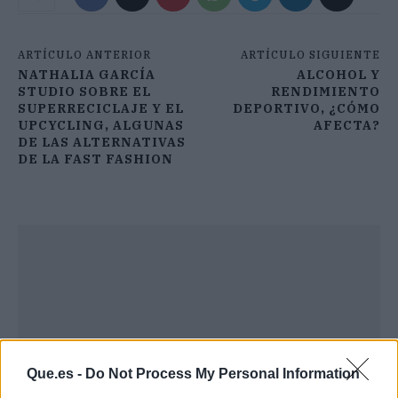
ARTÍCULO ANTERIOR
ARTÍCULO SIGUIENTE
NATHALIA GARCÍA
ALCOHOL Y
STUDIO SOBRE EL
RENDIMIENTO
SUPERRECICLAJE Y EL
DEPORTIVO, ¿CÓMO
UPCYCLING, ALGUNAS
AFECTA?
DE LAS ALTERNATIVAS
DE LA FAST FASHION
Que.es -
Do Not Process My Personal Information