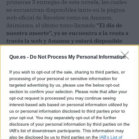
primeras 3 entregas de esta novela, las cuales
se encuentran disponibles tanto en la página
web oficial de Ravelow como en Amazon.
Asimismo, el último tomo llamado
"El día de
nuestra muerte", ya se encuentra a la venta a
través la web y Amazon y estará disponible
próximamente en formato audiolibro.
Que.es -
Do Not Process My Personal Information
Por lo tanto, aquellos amantes de la ciencia
ficción que busquen dar rienda suelta a su
If you wish to opt-out of the sale, sharing to third parties, or
processing of your personal or sensitive information for
imaginación, pueden sumergirse de lleno en el
targeted advertising by us, please use the below opt-out
universo de Ravelow creado por el autor
section to confirm your selection. Please note that after your
valenciano Moisés Patón Rodríguez.
opt-out request is processed you may continue seeing
interest-based ads based on personal information utilized by
us or personal information disclosed to third parties prior to
Artículo anterior
Artículo siguiente
your opt-out. You may separately opt-out of the further
¿Qué supone la entrada
Cámaras Villalón ofrece
disclosure of your personal information by third parties on the
en vigor de la nueva Ley
servicios de
IAB’s list of downstream participants. This information may
de Memoria
videovigilancia en
also be disclosed by us to third parties on the
IAB’s List of