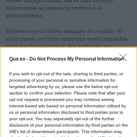
meses excepcionales. Así es más sencillo
enfrentarse al cansancio crónico o el
sedentarismo.
Mantenerse en forma después de cumplir 40
años puede ser visto como una tarea imposible
para muchas personas. Sin embargo, una
asesoría correcta puede, no solo brindar
Que.es -
Do Not Process My Personal Information
resultados efectivos en un corto plazo, sino
también una mayor calidad para evitar
If you wish to opt-out of the sale, sharing to third parties, or
enfermedades como la diabetes o la
processing of your personal or sensitive information for
hipertensión. Por esa razón, servicios como los
targeted advertising by us, please use the below opt-out
que ofrece Salud&Fitness son tan importantes
section to confirm your selection. Please note that after your
en los tiempos que corren.
opt-out request is processed you may continue seeing
interest-based ads based on personal information utilized by
us or personal information disclosed to third parties prior to
Artículo anterior
Artículo siguiente
your opt-out. You may separately opt-out of the further
disclosure of your personal information by third parties on the
Los profesionales de
La innovación lanzada
IAB’s list of downstream participants. This information may
Realtyplus llevan a cabo
por un grupo de