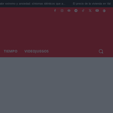
ansiedad: síntomas idénticos que a...
El precio de la vivienda en Valencia sube a 3.4
TIEMPO
VIDEOJUEGOS