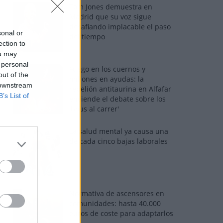
Tom Jones demuestra en
Madrid que su voz sigue
desafiando implacable el paso
sonal or
del tiempo
ection to
ou may
 personal
Fuego en los cuernos y
out of the
millones en ayudas: la
 downstream
rebelión antitaurina en Alfafar
B’s List of
enciende el debate sobre los
'bous al carrer'
La salud mental ya causa una
de cada cinco bajas laborales
Normativa de ascensores en
comunidades: hasta 40.000
euros de coste para adaptarlos