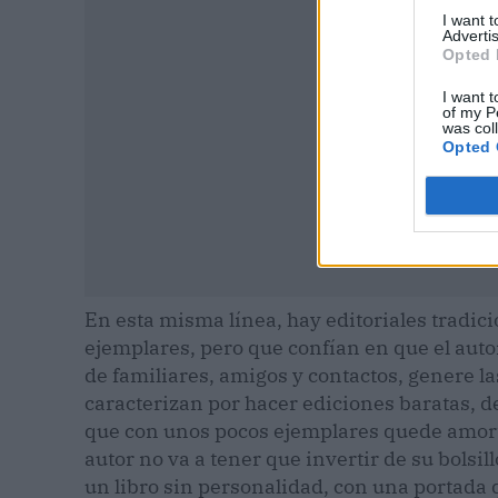
I want 
Advertis
Opted 
I want t
of my P
was col
Opted 
En esta misma línea, hay editoriales tradic
ejemplares, pero que confían en que el auto
de familiares, amigos y contactos, genere las
caracterizan por hacer ediciones baratas, 
que con unos pocos ejemplares quede amorti
autor no va a tener que invertir de su bolsil
un libro sin personalidad, con una portada q