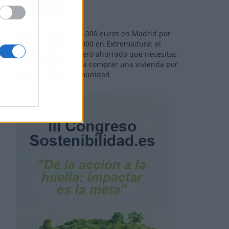
110.000 euros en Madrid por
31.000 en Extremadura: el
dinero ahorrado que necesitas
para comprar una vivienda por
comunidad