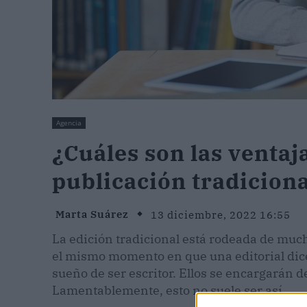
Agencia
¿Cuáles son las ventaj
publicación tradiciona
Marta Suárez
13 diciembre, 2022 16:55
La edición tradicional está rodeada de muc
el mismo momento en que una editorial dice 
sueño de ser escritor. Ellos se encargarán de
Lamentablemente, esto no suele ser así.