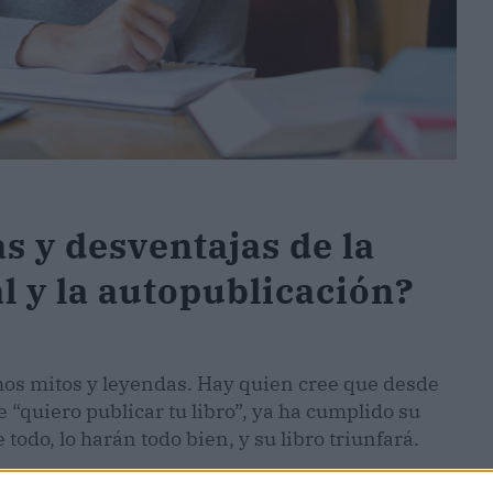
as y desventajas de la
l y la autopublicación?
hos mitos y leyendas. Hay quien cree que desde
“quiero publicar tu libro”, ya ha cumplido su
 todo, lo harán todo bien, y su libro triunfará.