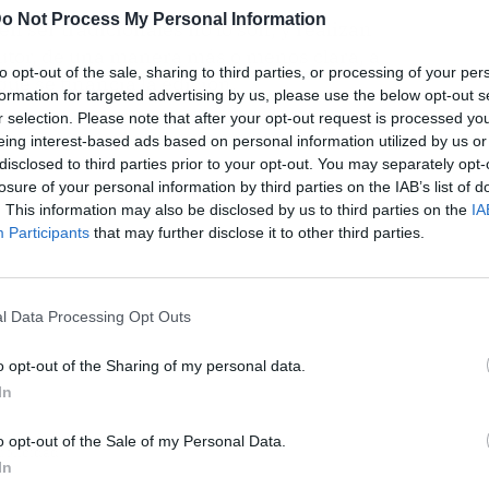
o Not Process My Personal Information
n ser tradicionales no lo son, y realizan
autor, de una manera más o menos clara, a
to opt-out of the sale, sharing to third parties, or processing of your per
ue se financia la edición.
formation for targeted advertising by us, please use the below opt-out s
r selection. Please note that after your opt-out request is processed y
eing interest-based ads based on personal information utilized by us or
disclosed to third parties prior to your opt-out. You may separately opt-
losure of your personal information by third parties on the IAB’s list of
. This information may also be disclosed by us to third parties on the
IA
Participants
that may further disclose it to other third parties.
l Data Processing Opt Outs
o opt-out of the Sharing of my personal data.
In
o opt-out of the Sale of my Personal Data.
ublicidad
In