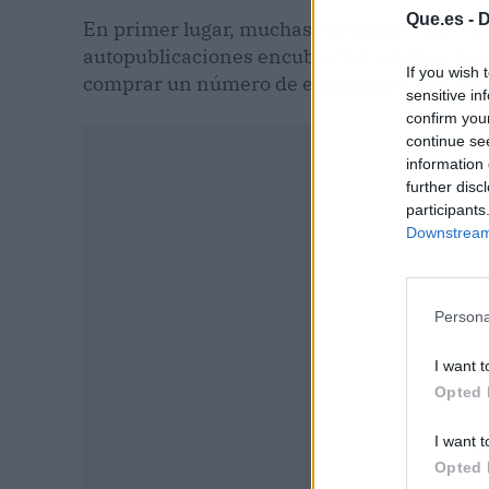
Que.es -
D
En primer lugar, muchas editoriales que dice
autopublicaciones encubiertas: obligan al 
If you wish 
comprar un número de ejemplares, con los q
sensitive in
confirm you
continue se
information 
further disc
participants
Downstream 
Persona
I want t
Opted 
I want t
P
Opted 