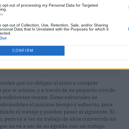
to opt-out of processing my Personal Data for Targeted
ing.
In
o opt-out of Collection, Use, Retention, Sale, and/or Sharing
ersonal Data that Is Unrelated with the Purposes for which it
lected.
Out
CONFIRM
ionales que no obligan al autor a comprar
r por sí mismo, y a través de su pequeño círculo
 suficientes ventas. Estas editoriales se
dedicándoles el mínimo tiempo y esfuerzo, para
zado el trabajo y puedan pasar al siguiente. El
lo, pero va a ver su trabajo de años convertido en
ue no va a ser de su agrado, con un trabajo