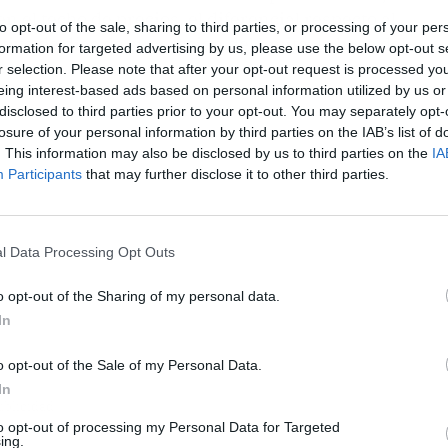
 el techo de precios, el diferencial respecto al
to opt-out of the sale, sharing to third parties, or processing of your per
vo de días de superación del límite, la base del
formation for targeted advertising by us, please use the below opt-out s
r selection. Please note that after your opt-out request is processed y
eing interest-based ads based on personal information utilized by us or
disclosed to third parties prior to your opt-out. You may separately opt-
losure of your personal information by third parties on the IAB’s list of
. This information may also be disclosed by us to third parties on the
IA
Participants
that may further disclose it to other third parties.
l Data Processing Opt Outs
o opt-out of the Sharing of my personal data.
In
o opt-out of the Sale of my Personal Data.
In
ublicidad
to opt-out of processing my Personal Data for Targeted
ing.