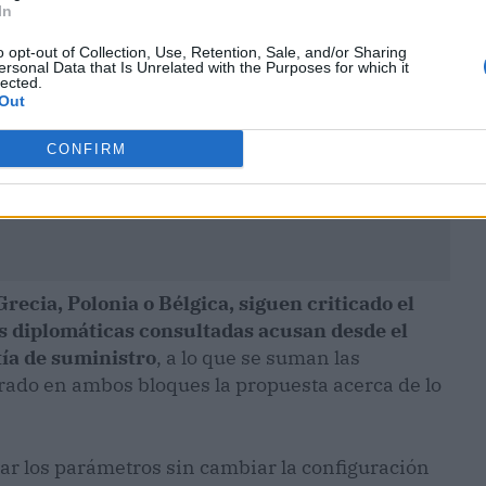
In
o opt-out of Collection, Use, Retention, Sale, and/or Sharing
ersonal Data that Is Unrelated with the Purposes for which it
lected.
Out
CONFIRM
recia, Polonia o Bélgica, siguen criticado el
es diplomáticas consultadas acusan desde el
tía de suministro
, a lo que se suman las
ado en ambos bloques la propuesta acerca de lo
iar los parámetros sin cambiar la configuración