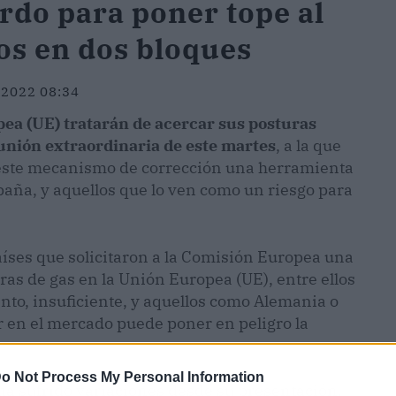
rdo para poner tope al
dos en dos bloques
 2022 08:34
pea (UE) tratarán de acercar sus posturas
reunión extraordinaria de este martes
, a la que
 este mecanismo de corrección una herramienta
spaña, y aquellos que lo ven como un riesgo para
aíses que solicitaron a la Comisión Europea una
ras de gas en la Unión Europea (UE), entre ellos
to, insuficiente, y aquellos como Alemania o
r en el mercado puede poner en peligro la
o Not Process My Personal Information
ha sufrido variaciones desde su presentación,