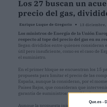
Los 27 buscan un acue
precio del gas, dividi
Enrique Luque de Gregorio
13 diciembre,
Los ministros de Energía de la Unión Euro
respecto al tope del precio del gas en su 
llegan divididos entre quienes consideran
útil pero insuficiente, como es el caso de E
el suministro.
En el primer bloque se encuentran los 15 p
propuesta para limitar el precio de las comp
España, aunque la consideran, por el momen
Países Bajos, que consideran que interveni
garantía de suministros para el invierno.
Que.es -
D
Aunque la propuesta inicial de la Comisión 