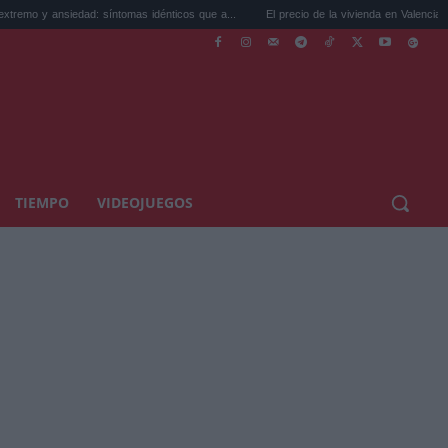
dad: síntomas idénticos que a...
El precio de la vivienda en Valencia sube a 3.485 ...
TIEMPO
VIDEOJUEGOS