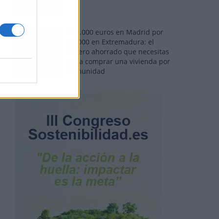
110.000 euros en Madrid por
31.000 en Extremadura: el
dinero ahorrado que necesitas
para comprar una vivienda por
comunidad