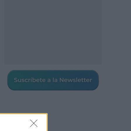
Los más vistos