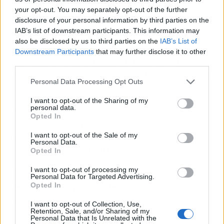
your opt-out. You may separately opt-out of the further
disclosure of your personal information by third parties on the
IAB’s list of downstream participants. This information may
Ya sea en tiendas físicas o para su distribución
also be disclosed by us to third parties on the
IAB’s List of
en e-commerce, el
packaging
es un elemento
Downstream Participants
that may further disclose it to other
de diferenciación que consigue fidelizar al
third parties.
consumidor. Y BeYourPacker demuestra con su
Personal Data Processing Opt Outs
oferta de packaging navideño personalizable
que se puede comprar desde una unidad que
I want to opt-out of the Sharing of my
personal data.
un único producto puede ser suficiente para la
Opted In
escalabilidad frente a la competencia. A veces,
menos es más. El volumen ha dado paso a la
I want to opt-out of the Sale of my
Personal Data.
exclusividad de lo individual.
Opted In
I want to opt-out of processing my
Hacer único un obsequio pasa por hacerlo
Personal Data for Targeted Advertising.
Opted In
personalizado para su destinatario. Y de eso
saben mucho en BeYourPacker, garantizando
I want to opt-out of Collection, Use,
elementos de envío y embalaje perfectos para
Retention, Sale, and/or Sharing of my
Personal Data that Is Unrelated with the