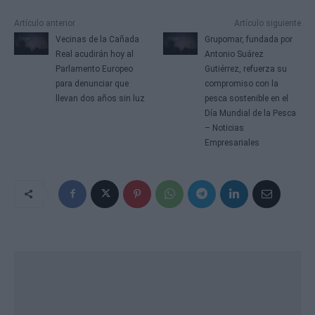
N
Artículo anterior
Artículo siguiente
a
Vecinas de la Cañada
Grupomar, fundada por
v
Real acudirán hoy al
Antonio Suárez
e
Parlamento Europeo
Gutiérrez, refuerza su
g
para denunciar que
compromiso con la
a
llevan dos años sin luz
pesca sostenible en el
c
Día Mundial de la Pesca
i
– Noticias
ó
Empresariales
n
d
e
e
n
t
r
a
d
a
s