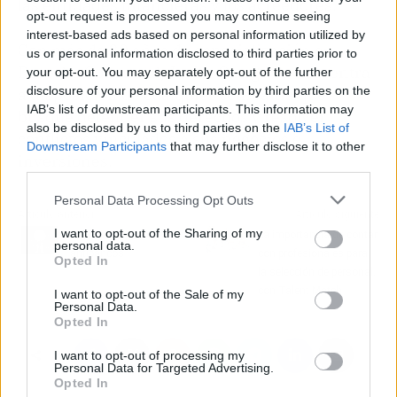
las entidades financieras y los acreedores.
opt-out request is processed you may continue seeing
interest-based ads based on personal information utilized by
Con más de 20 años de especialización en
us or personal information disclosed to third parties prior to
Derecho Concursal, Javier Ortego se encuentra
your opt-out. You may separately opt-out of the further
disclosure of your personal information by third parties on the
a disposición de cualquier compañía que
IAB’s list of downstream participants. This information may
busque defender sus derechos y resolver
also be disclosed by us to third parties on the
IAB’s List of
conflictos vinculados a sus negocios e
Downstream Participants
that may further disclose it to other
inversiones.
third parties.
Personal Data Processing Opt Outs
Artículo anterior
Artículo siguiente
I want to opt-out of the Sharing of my
Sobre el seguro de vida
La importancia de contar
personal data.
antibancos
con profesionales para
Opted In
la selección de personal,
con Talent Match
I want to opt-out of the Sale of my
Personal Data.
Opted In
I want to opt-out of processing my
Personal Data for Targeted Advertising.
Opted In