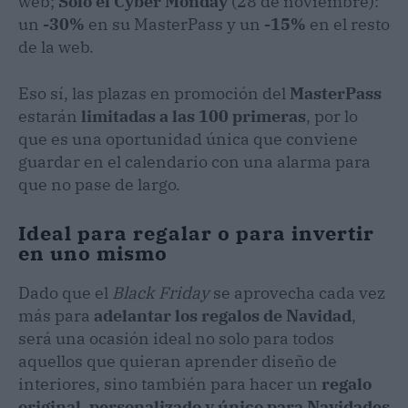
web;
Solo el Cyber Monday
(28 de noviembre):
un
-30%
en su MasterPass y un
-15%
en el resto
de la web.
Eso sí, las plazas en promoción del
MasterPass
estarán
limitadas a las 100 primeras
, por lo
que es una oportunidad única que conviene
guardar en el calendario con una alarma para
que no pase de largo.
Ideal para regalar o para invertir
en uno mismo
Dado que el
Black Friday
se aprovecha cada vez
más para
adelantar los regalos de Navidad
,
será una ocasión ideal no solo para todos
aquellos que quieran aprender diseño de
interiores, sino también para hacer un
regalo
original, personalizado y único para Navidades