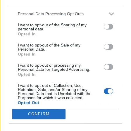
third parties.
Personal Data Processing Opt Outs
I want to opt-out of the Sharing of my
personal data.
Opted In
I want to opt-out of the Sale of my
Personal Data.
Opted In
I want to opt-out of processing my
Personal Data for Targeted Advertising.
Opted In
I want to opt-out of Collection, Use,
Artículo anterior
Artículo siguiente
Retention, Sale, and/or Sharing of my
La especialización en
Valoración de pacientes
Personal Data that Is Unrelated with the
Purposes for which it was collected.
inbound marketing de la
mediante tests de
Opted Out
agencia de marketing
Realidad Virtual con
digital Rumpelstinski
Nesplora, herramienta
CONFIRM
desarrollada por Giunti
Psychometrics