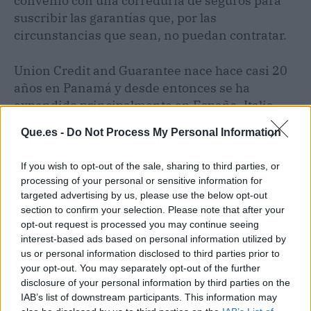
convenio con una correduría de seguros para
suscribir las garantías que, por las
circunstancias que sean, no puedan contratar.
Union Credit and Guarantee nace hace casi 20
años en Panamá y desde entonces se ha
expandido principalmente en España, Italia,
Rumanía, Suiza y Grecia, pero también en
Que.es -
Do Not Process My Personal Information
países como Dubai, México, Bolivia, Brasil,
entre otros. Además, se encuentran trabajando
If you wish to opt-out of the sale, sharing to third parties, or
con la ampliación en África y Asia, siempre con
processing of your personal or sensitive information for
la premisa de incrementar la ayuda a las pymes
targeted advertising by us, please use the below opt-out
y a los emprendedores autónomos.
section to confirm your selection. Please note that after your
opt-out request is processed you may continue seeing
interest-based ads based on personal information utilized by
Artículo anterior
Artículo siguiente
us or personal information disclosed to third parties prior to
¿Cuáles son los
Cancela Tu Hipoteca
your opt-out. You may separately opt-out of the further
beneficios de contar con
cuenta que después de
disclosure of your personal information by third parties on the
un software
haber pagado el último
IAB’s list of downstream participants. This information may
especializado en
recibo de la hipoteca aún