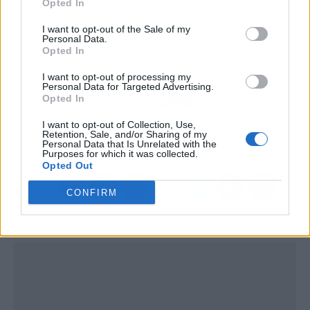
Opted In
I want to opt-out of the Sale of my
Personal Data.
Opted In
Artículo anterior
Artículo siguiente
I want to opt-out of processing my
Personal Data for Targeted Advertising.
Los beneficios de
Hotel Balneari Prats ha
Opted In
comprar perfumes online
instalado cargadores
en E&E Store
para coches eléctricos
I want to opt-out of Collection, Use,
Retention, Sale, and/or Sharing of my
en sus instalaciones
Personal Data that Is Unrelated with the
Purposes for which it was collected.
Opted Out
CONFIRM