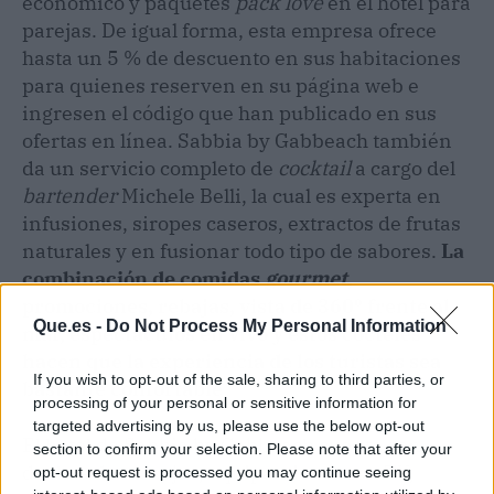
económico y paquetes
pack love
en el hotel para
parejas. De igual forma, esta empresa ofrece
hasta un 5 % de descuento en sus habitaciones
para quienes reserven en su página web e
ingresen el código que han publicado en sus
ofertas en línea. Sabbia by Gabbeach también
da un servicio completo de
cocktail
a cargo del
bartender
Michele Belli, la cual es experta en
infusiones, siropes caseros, extractos de frutas
naturales y en fusionar todo tipo de sabores.
La
combinación de comidas
gourmet
,
promociones, rebajas, vista de 360º frente al
Que.es -
Do Not Process My Personal Information
mar, espectáculos en vivo y estos cócteles
hacen que la experiencia de los turistas sea
If you wish to opt-out of the sale, sharing to third parties, or
bastante confortable
.
processing of your personal or sensitive information for
targeted advertising by us, please use the below opt-out
El hotel de Sabbia by Gabbeach cuenta con
section to confirm your selection. Please note that after your
duchas de masajes, equipamiento con TV,
opt-out request is processed you may continue seeing