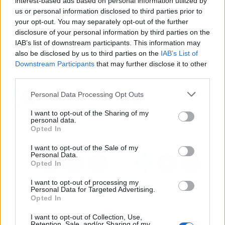
interest-based ads based on personal information utilized by
teléfono local, dispositivos de control de clima,
us or personal information disclosed to third parties prior to
secador e incluso wifi gratis. Además, todos los
your opt-out. You may separately opt-out of the further
huéspedes cuentan con descuentos exclusivos
disclosure of your personal information by third parties on the
para las cartas de platos, cócteles y vinos que
IAB’s list of downstream participants. This information may
ofrece el restaurante mediterráneo.
also be disclosed by us to third parties on the
IAB’s List of
Downstream Participants
that may further disclose it to other
third parties.
Artículo anterior
Artículo siguiente
Personal Data Processing Opt Outs
Zeuthen & Company,
Todo el merchandising
sobre la situación de los
necesario para tener
I want to opt-out of the Sharing of my
precios del mercado en
éxito en una feria, en
personal data.
la Costa del Sol
SrFlyer.com
Opted In
I want to opt-out of the Sale of my
Personal Data.
Opted In
I want to opt-out of processing my
Personal Data for Targeted Advertising.
Opted In
I want to opt-out of Collection, Use,
Retention, Sale, and/or Sharing of my