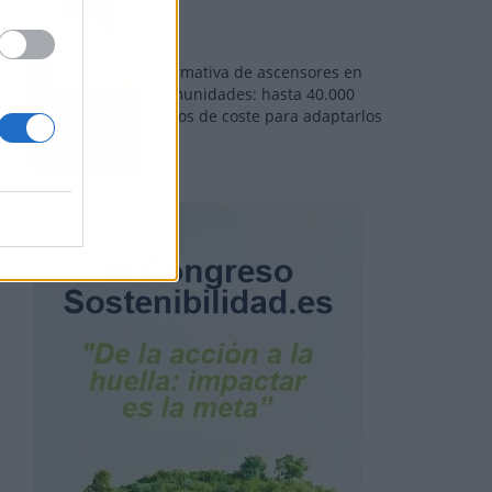
Normativa de ascensores en
comunidades: hasta 40.000
euros de coste para adaptarlos