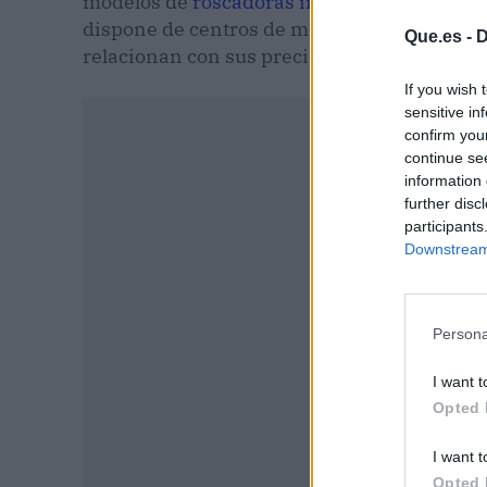
modelos de
roscadoras industriales
. Por me
dispone de centros de mecanizado con cual
Que.es -
D
relacionan con sus precios competitivos.
If you wish 
sensitive in
confirm you
continue se
information 
further disc
participants
Downstream 
Persona
I want t
Opted 
P
I want t
Opted 