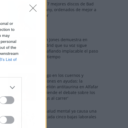
Los 7 mejores discos de Bad
Bunny, ordenados de mejor a
peor
sonal or
ection to
ou may
Tom Jones demuestra en
 personal
Madrid que su voz sigue
out of the
desafiando implacable el paso
 downstream
del tiempo
B’s List of
Fuego en los cuernos y
millones en ayudas: la
rebelión antitaurina en Alfafar
enciende el debate sobre los
'bous al carrer'
La salud mental ya causa una
de cada cinco bajas laborales