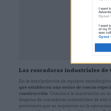
I want 
Advertis
Opted 
I want t
of my P
was col
Opted 
Las roscadoras industriales d
En la manipulación de equipos metalúrgicos
que establecen una series de roscas especí
construcción
. Gracias a la innovación en 
dispone de roscadoras industriales de alta 
posiciones que se requieren en la ejecución