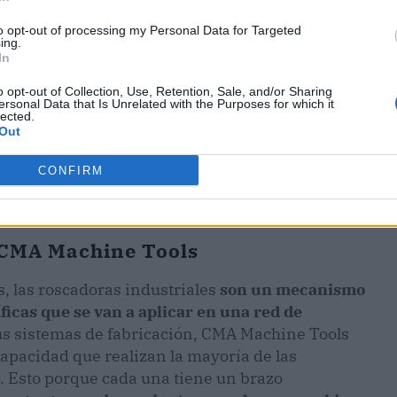
to opt-out of processing my Personal Data for Targeted
ing.
In
o opt-out of Collection, Use, Retention, Sale, and/or Sharing
ersonal Data that Is Unrelated with the Purposes for which it
lected.
Out
CONFIRM
e CMA Machine Tools
, las roscadoras industriales
son un mecanismo
ficas que se van a aplicar en una red de
sus sistemas de fabricación, CMA Machine Tools
capacidad que realizan la mayoría de las
. Esto porque cada una tiene un brazo