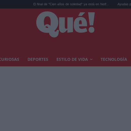
El final de "Cien años de soledad" ya está en Netf...
Ayudas para reformar 
CURIOSAS
DEPORTES
ESTILO DE VIDA
TECNOLOGÍA