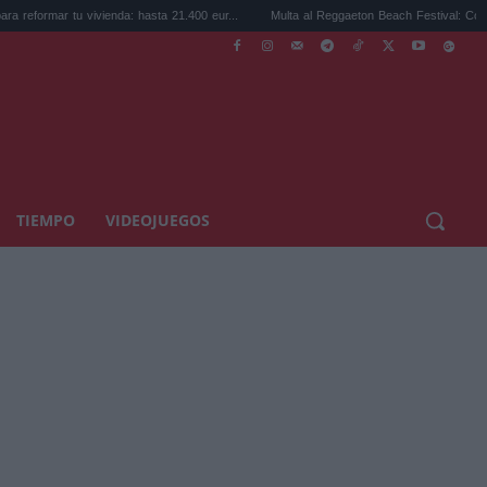
tu vivienda: hasta 21.400 eur...
Multa al Reggaeton Beach Festival: Consumo sancio
TIEMPO
VIDEOJUEGOS