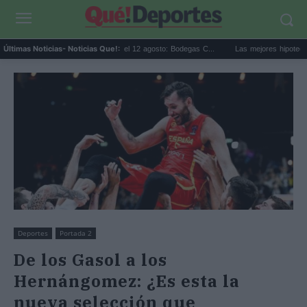
clipse solar en Cariñena del 12 agosto: Bodegas C...
Las mejores hipotecas de agos
Últimas Noticias
- Noticias Que!:
Deportes
Portada 2
De los Gasol a los
Hernángomez: ¿Es esta la
nueva selección que