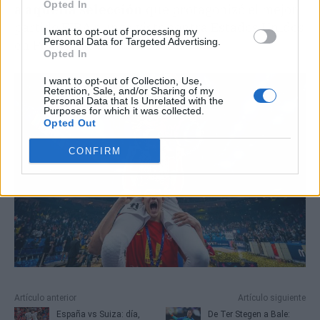
Opted In
a aquella selección
que protagonizó el mejor
partido FIBA nunca visto contra Estados Unidos
I want to opt-out of processing my
Personal Data for Targeted Advertising.
en Pekín 2008.
Opted In
I want to opt-out of Collection, Use,
Retention, Sale, and/or Sharing of my
Personal Data that Is Unrelated with the
Purposes for which it was collected.
Opted Out
CONFIRM
Artículo anterior
Artículo siguiente
España vs Suiza: día,
De Ter Stegen a Bale: