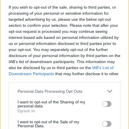
como favoritos, y se vio reflejado a la
If you wish to opt-out of the sale, sharing to third parties, or
perfección cuando no dejó de llorar ni un
processing of your personal or sensitive information for
segundo después de batir a Francia
en la
targeted advertising by us, please use the below opt-out
final.
section to confirm your selection. Please note that after your
opt-out request is processed you may continue seeing
interest-based ads based on personal information utilized by
Quizá echó mucho en falto a sus queridos
us or personal information disclosed to third parties prior to
hermanos Gasol, a Ricky, a Llull o aquellas
your opt-out. You may separately opt-out of the further
maravillosas ‘bombas’ de Navarro. Lo que sí que
disclosure of your personal information by third parties on the
queda claro es que ve en esta nueva selección
IAB’s list of downstream participants. This information may
un equipo capaz de todo, y que de momento ha
also be disclosed by us to third parties on the
IAB’s List of
Downstream Participants
that may further disclose it to other
sabido silenciar a sus detractores de la mejor
third parties.
manera posible: con un oro en su primer
intento.
Ya solo nos faltará ver en las
Personal Data Processing Opt Outs
siguientes competiciones si esta nueva
I want to opt-out of the Sharing of my
‘familia’ está a la altura de todo el
personal data.
palmarés cosechado por la anterior, se irá
Opted In
desinflando poco a poco con los años o
I want to opt-out of the Sale of my
terminarán por dejar en un segundo plano
Personal Data.