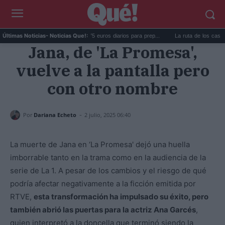
Becas opositores: hasta 75 euros diarios para prep...
La ruta de los castillos de
Últimas Noticias
- Noticias Que!:
Jana, de 'La Promesa',
vuelve a la pantalla pero
con otro nombre
-
Por
Dariana Echeto
2 julio, 2025 06:40
La muerte de Jana en ‘La Promesa' dejó una huella
imborrable tanto en la trama como en la audiencia de la
serie de La 1. A pesar de los cambios y el riesgo de qué
podría afectar negativamente a la ficción emitida por
RTVE,
esta transformación ha impulsado su éxito, pero
también abrió las puertas para la actriz Ana Garcés
,
quien interpretó a la doncella que terminó siendo la