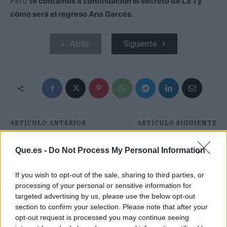
Pero
te contamos a continuación el secreto de La 1 y
cómo será el regreso Ana Garcés
.
Atrás
Siguiente
ARTÍCULO ANTERIOR
ARTÍCULO SIGUIENTE
LA DIETA QUE
PUADO UTILIZA A
PROTEGE LA MENTE:
SEVILLA FC Y REAL
Que.es -
Do Not Process My Personal Information
LO QUE COMEMOS
SOCIEDAD PARA
PUEDE MARCAR LA
DESPLUMAR AL
DIFERENCIA EN
ESPANYOL
If you wish to opt-out of the sale, sharing to third parties, or
NUESTRA SALUD
processing of your personal or sensitive information for
EMOCIONAL
targeted advertising by us, please use the below opt-out
section to confirm your selection. Please note that after your
opt-out request is processed you may continue seeing