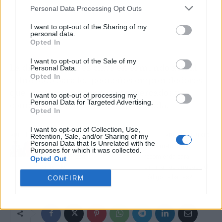
Personal Data Processing Opt Outs
I want to opt-out of the Sharing of my
personal data.
Opted In
I want to opt-out of the Sale of my
La digitalización es clave en el mundo actual,
Personal Data.
Opted In
sobre todo para los pequeños emprendedores
que buscan alcanzar nuevos mercados y
I want to opt-out of processing my
Personal Data for Targeted Advertising.
competir de manera más equilibrada.
Opted In
I want to opt-out of Collection, Use,
Artículo anterior
Artículo siguiente
Retention, Sale, and/or Sharing of my
Personal Data that Is Unrelated with the
¿Cómo elegir un maillot
¿Qué método se
Purposes for which it was collected.
de ciclismo?, con
recomienda para
Opted Out
Sanferbike
eliminar las arrugas del
código de barras?
CONFIRM