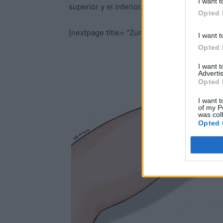
I want t
superior y el inferior.
Opted 
[nextpage title= "Zurdos"]
I want t
Opted 
I want 
Advertis
Opted 
I want t
of my P
was col
Opted 