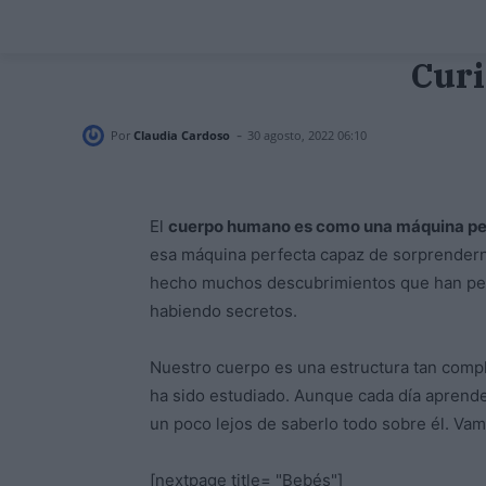
Curi
-
Por
Claudia Cardoso
30 agosto, 2022 06:10
El
cuerpo humano es como una máquina pe
esa máquina perfecta capaz de sorprender
hecho muchos descubrimientos que han per
habiendo secretos.
Nuestro cuerpo es una estructura tan compl
ha sido estudiado. Aunque cada día aprend
un poco lejos de saberlo todo sobre él. Vam
[nextpage title= "Bebés"]