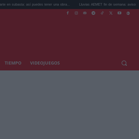
a: así puedes tener una obra...
Lluvias AEMET fin de semana: avisos por tormentas 
TIEMPO
VIDEOJUEGOS