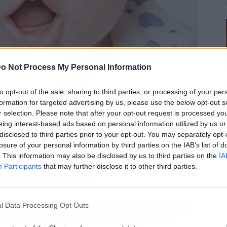
o Not Process My Personal Information
to opt-out of the sale, sharing to third parties, or processing of your per
a
está entre los 206 hasta los 208 aproximadamente,
formation for targeted advertising by us, please use the below opt-out s
r selection. Please note that after your opt-out request is processed y
dos no tienen este número de huesos, tienen menos y
eing interest-based ads based on personal information utilized by us or
disclosed to third parties prior to your opt-out. You may separately opt-
losure of your personal information by third parties on the IAB’s list of
on algunos huesos separados
para facilitar su salida
. This information may also be disclosed by us to third parties on the
IA
Participants
that may further disclose it to other third parties.
pasa con los huesos del cráneo, en la cabeza de un
andas llamadas fontanelas.
l Data Processing Opt Outs
por
tejido cartilaginoso
que después se osificará para
axilar está dividido en dos en un bebé, el maxilar