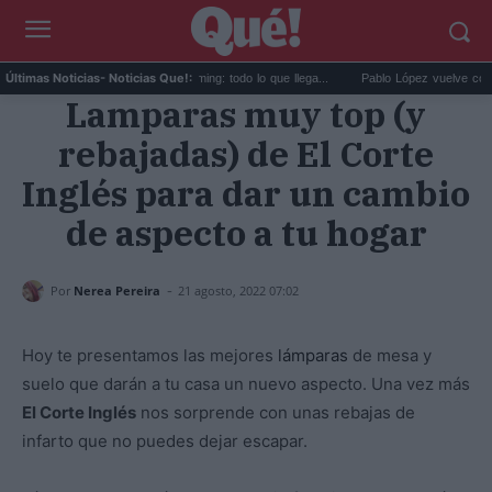
Estrenos de agosto en streaming: todo lo que llega...
Pablo López vuelve con 'El Cua
Últimas Noticias
- Noticias Que!:
Lamparas muy top (y
rebajadas) de El Corte
Inglés para dar un cambio
de aspecto a tu hogar
-
Por
Nerea Pereira
21 agosto, 2022 07:02
Hoy te presentamos las mejores
lámparas
de mesa y
suelo que darán a tu casa un nuevo aspecto. Una vez más
El Corte Inglés
nos sorprende con unas rebajas de
infarto que no puedes dejar escapar.