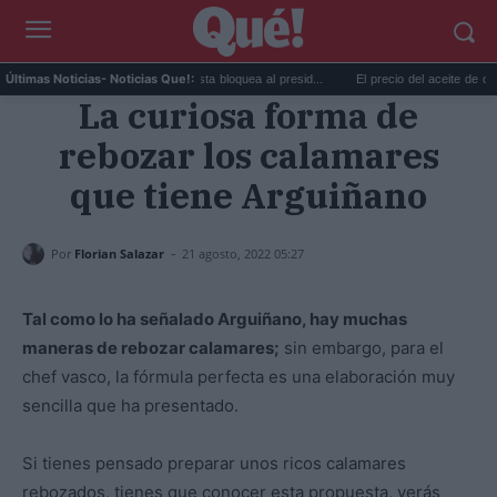
Taylor Swift y Trump: la artista bloquea al presid...
El precio del aceite de oliva cae 
Últimas Noticias
- Noticias Que!:
La curiosa forma de
rebozar los calamares
que tiene Arguiñano
-
Por
Florian Salazar
21 agosto, 2022 05:27
Tal como lo ha señalado Arguiñano, hay muchas
maneras de rebozar calamares;
sin embargo, para el
chef vasco, la fórmula perfecta es una elaboración muy
sencilla que ha presentado.
Si tienes pensado preparar unos ricos calamares
rebozados, tienes que conocer esta propuesta, verás