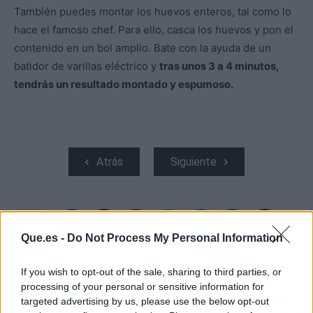
También puedes montar los huevos enteros, tal como lo
hace el famoso chef. Para ello, casca los huevos y pon el
contenido en un bol amplio. Bate con la ayuda de un
batidor de varillas eléctrico y
tras unos 3 a 4 minutos,
tendrás un resultado montado y espumoso.
Atrás
Siguiente
Que.es -
Do Not Process My Personal Information
ARTÍCULO ANTERIOR
ARTÍCULO SIGUIENTE
If you wish to opt-out of the sale, sharing to third parties, or
IPHONE 14: AVANCES,
ENFERMEDAD DE
processing of your personal or sensitive information for
FECHA DE ESTRENO Y
CROHN. QUÉ ES,
targeted advertising by us, please use the below opt-out
TODO LO QUE
TRATAMIENTO Y COMO