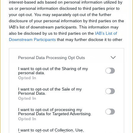
interest-based ads based on personal information utilized by
us or personal information disclosed to third parties prior to
your opt-out. You may separately opt-out of the further
disclosure of your personal information by third parties on the
IAB’s list of downstream participants. This information may
also be disclosed by us to third parties on the
IAB’s List of
Downstream Participants
that may further disclose it to other
third parties.
Personal Data Processing Opt Outs
I want to opt-out of the Sharing of my
Atlas Car destaca por ofrecer una flota muy
personal data.
Opted In
amplia, la cual va renovándose
constantemente
. Ello se traduce en dos
I want to opt-out of the Sale of my
Personal Data.
aspectos positivos que no pueden pasarse por
Opted In
alto. El primero se resume en el alto nivel de
seguridad, factor que valoran mucho sobre todo
I want to opt-out of processing my
Personal Data for Targeted Advertising.
los turistas que viajan a Tenerife en familia.
Opted In
I want to opt-out of Collection, Use,
Al ser una flota tan nueva,
todos los coches de