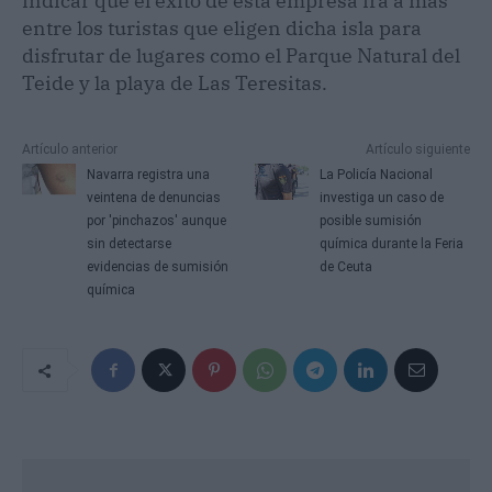
indicar que el éxito de esta empresa irá a más
entre los turistas que eligen dicha isla para
disfrutar de lugares como el Parque Natural del
Teide y la playa de Las Teresitas.
N
Artículo anterior
Artículo siguiente
a
Navarra registra una
La Policía Nacional
v
veintena de denuncias
investiga un caso de
e
por 'pinchazos' aunque
posible sumisión
g
sin detectarse
química durante la Feria
a
evidencias de sumisión
de Ceuta
c
química
i
ó
n
d
e
e
n
t