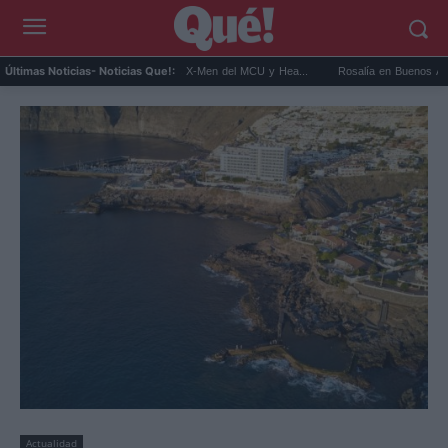
t Connor será Cíclope en los X-Men del MCU y Hea...
Rosalía en Buenos Aires: detiene
Últimas Noticias
- Noticias Que!:
Actualidad