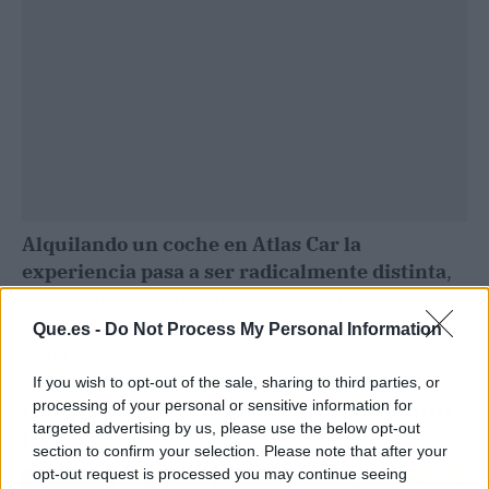
Alquilando un coche en Atlas Car la
experiencia pasa a ser radicalmente distinta
,
ya que disfrutas de una completa libertad. Los
desplazamientos se llevan a cabo a la hora que
Que.es -
Do Not Process My Personal Information
quieras.
If you wish to opt-out of the sale, sharing to third parties, or
Comodidad y seguridad en estado
processing of your personal or sensitive information for
puro
targeted advertising by us, please use the below opt-out
section to confirm your selection. Please note that after your
opt-out request is processed you may continue seeing