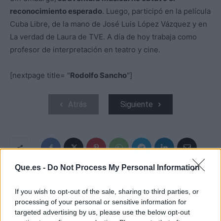
reconocimiento esperado
. Luego, participó en la película
Cuba Libre, de la mano de José Luis López Vázquez y en
La verdad de Laura de TVE. A día de hoy trabaja como
profesor de interpretación en teatro y cine.
[nextpage title= "
Rodolfo Sancho
"]
Atrás
Siguiente
Que.es -
Do Not Process My Personal Information
ARTÍCULO ANTERIOR
ARTÍCULO SIGUIENTE
If you wish to opt-out of the sale, sharing to third parties, or
LA TERRAZA DE
HISTORIAS
MARTINICA,
INCREÍBLES DE
processing of your personal or sensitive information for
COCTELERÍA CREATIVA
PERSONAS QUE HAN
targeted advertising by us, please use the below opt-out
Y RECETAS DE
VUELTO DE LA MUERTE