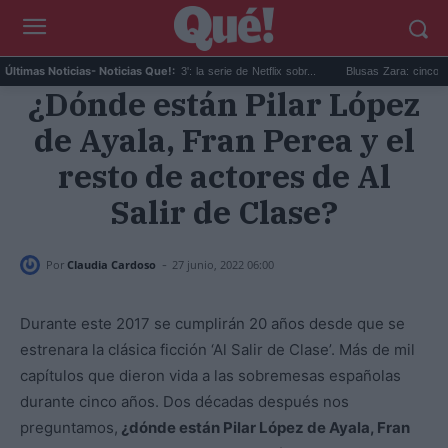
'Bomba en el Pan Am 103': la serie de Netflix sobr...
Blusas Zara: cinco diseños 
Últimas Noticias
- Noticias Que!:
¿Dónde están Pilar López
de Ayala, Fran Perea y el
resto de actores de Al
Salir de Clase?
-
Por
Claudia Cardoso
27 junio, 2022 06:00
Durante este 2017 se cumplirán 20 años desde que se
estrenara la clásica ficción ‘Al Salir de Clase’. Más de mil
capítulos que dieron vida a las sobremesas españolas
durante cinco años. Dos décadas después nos
preguntamos,
¿dónde están Pilar López de Ayala, Fran