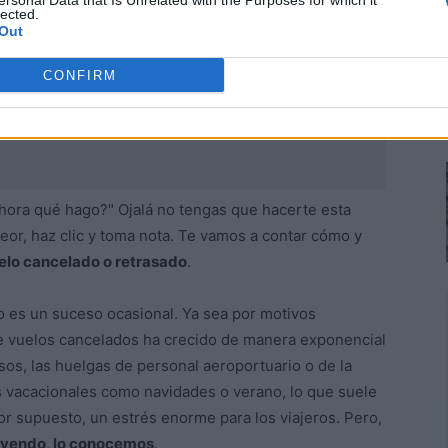
ersonal Data that Is Unrelated with the Purposes for which it
lected.
Out
CONFIRM
hora qué hago?" Ojalá no tengas que hacerte esta
peor, haz clic y toma nota. Te vamos a contar cómo y
elo cancelado o retrasado
.
o es un suceso ocasional. Ya sea por motivos
e vuelos cancelados ha crecido de manera exponencial
os, las huelgas de personal aeroportuario o de la
 vacacionales como navidades o verano, lo que suele
r supuesto, un estrés enorme para los viajeros. Pero,
eyendo, lo conocemos
.