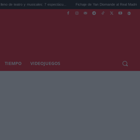
o y musicales: 7 espectácu...
Fichaje de Yan Diomande al Real Madrid: pulveriza ...
TIEMPO
VIDEOJUEGOS