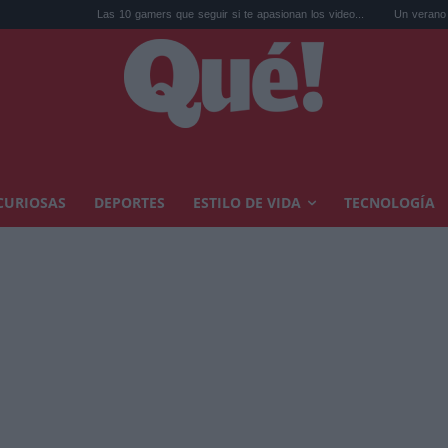
Las 10 gamers que seguir si te apasionan los video...
Un verano lleno de teatr
CURIOSAS
DEPORTES
ESTILO DE VIDA
TECNOLOGÍA