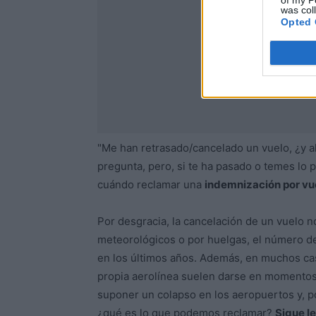
of my P
was col
Opted 
"Me han retrasado/cancelado un vuelo, ¿y a
pregunta, pero, si te ha pasado o temes lo 
cuándo reclamar una
indemnización por vu
Por desgracia, la cancelación de un vuelo n
meteorológicos o por huelgas, el número d
en los últimos años. Además, en muchos cas
propia aerolínea suelen darse en momentos
suponer un colapso en los aeropuertos y, po
¿qué es lo que podemos reclamar?
Sigue l