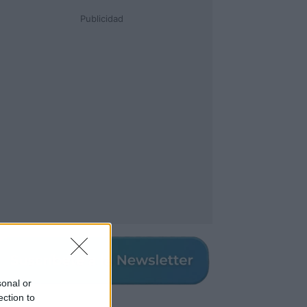
Publicidad
sonal or
ection to