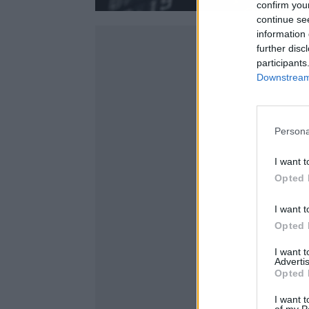
confirm you
continue se
information 
further disc
participants
Downstream 
Persona
I want t
Opted 
I want t
Opted 
I want 
Advertis
Opted 
I want t