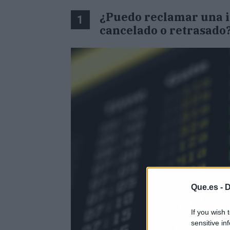
¿Puedo reclamar una 
1
cancelado o retrasado
Que.es -
D
If you wish 
sensitive in