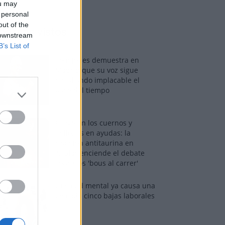
ou may
 personal
out of the
os más vistos
 downstream
B’s List of
Tom Jones demuestra en
Madrid que su voz sigue
desafiando implacable el
paso del tiempo
Fuego en los cuernos y
millones en ayudas: la
rebelión antitaurina en
Alfafar enciende el debate
sobre los 'bous al carrer'
La salud mental ya causa una
de cada cinco bajas laborales