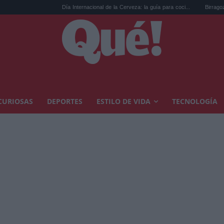
Día Internacional de la Cerveza: la guía para coci...
Birragoza 2026: el festi
CURIOSAS
DEPORTES
ESTILO DE VIDA
TECNOLOGÍA