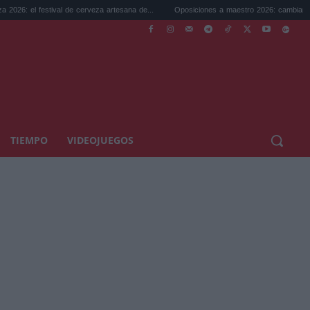
val de cerveza artesana de...
Oposiciones a maestro 2026: cambian la legislación...
TIEMPO
VIDEOJUEGOS