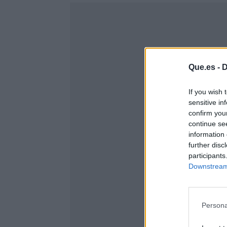
Que.es -
D
If you wish 
sensitive in
confirm you
continue se
information 
further disc
participants
Downstream 
Persona