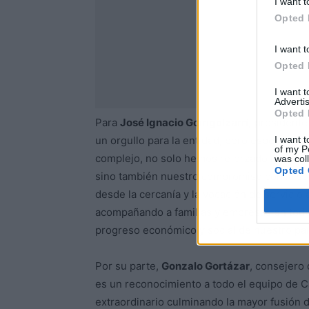
I want t
Opted 
I want t
Opted 
I want 
Advertis
Opted 
Para
José Ignacio Goirigolzarri,
presidente 
I want t
un orgullo para la entidad, pero especialme
of my P
complejo, no solo hemos reforzado nuestro
was col
Opted 
sino también nuestro compromiso con la soc
desde la cercanía y la vocación de servicio 
acompañando a familias y empresas en todo
progreso económico y social de nuestro paí
Por su parte,
Gonzalo Gortázar
, consejero
es un reconocimiento a todo el equipo de C
extraordinario culminando la mayor fusión 