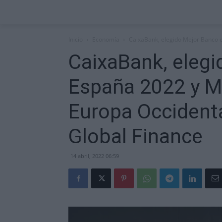
Inicio
Economía
CaixaBank, elegido Mejor Banco 
CaixaBank, elegi
España 2022 y M
Europa Occidenta
Global Finance
14 abril, 2022 06:59