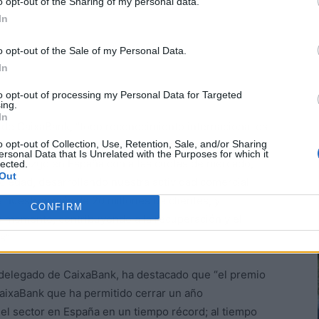
o opt-out of the Sharing of my personal data.
In
o opt-out of the Sale of my Personal Data.
In
to opt-out of processing my Personal Data for Targeted
ing.
In
de CaixaBank, “todo reconocimiento internacional es
o opt-out of Collection, Use, Retention, Sale, and/or Sharing
nte en un año en el que, a pesar de un entorno
ersonal Data that Is Unrelated with the Purposes for which it
 liderazgo en España con altas cuotas de mercado,
lected.
Out
iedad, desarrollando nuestra actividad comercial
a nuestros más de 20 millones de clientes, y
CONFIRM
 momento, contribuyendo a la recuperación y el
s”.
 delegado de CaixaBank, ha destacado que “el premio
aixaBank que ha permitido cerrar un año
del sector en España en un tiempo récord; al tiempo