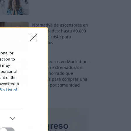
Normativa de ascensores en
comunidades: hasta 40.000
euros de coste para
adaptarlos
sonal or
ection to
110.000 euros en Madrid por
ou may
31.000 en Extremadura: el
 personal
dinero ahorrado que
out of the
necesitas para comprar una
 downstream
vivienda por comunidad
B’s List of