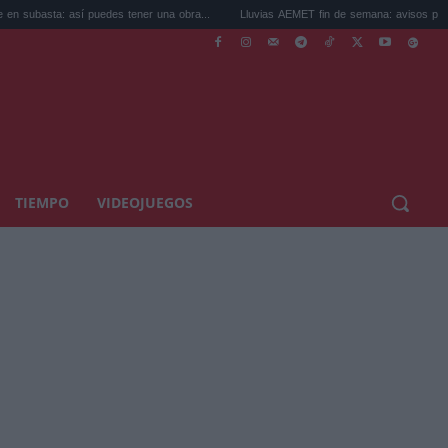
a: así puedes tener una obra...
Lluvias AEMET fin de semana: avisos por tormentas 
TIEMPO
VIDEOJUEGOS