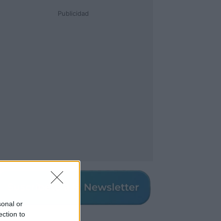
Publicidad
sonal or
ection to