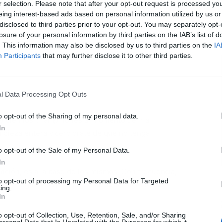
r selection. Please note that after your opt-out request is processed y
eing interest-based ads based on personal information utilized by us or
disclosed to third parties prior to your opt-out. You may separately opt-
L
losure of your personal information by third parties on the IAB’s list of
. This information may also be disclosed by us to third parties on the
IA
Participants
that may further disclose it to other third parties.
mpiñones
l Data Processing Opt Outs
o opt-out of the Sharing of my personal data.
 bien los champiñones al momento de ir a
In
a pieza entera y cerciórate de que no tenga
o opt-out of the Sale of my Personal Data.
In
nción, es a la base de los mismos. Con frecuencia,
to opt-out of processing my Personal Data for Targeted
gar
y llegar a perjudicar a esta seta, haciéndola
ing.
In
o opt-out of Collection, Use, Retention, Sale, and/or Sharing