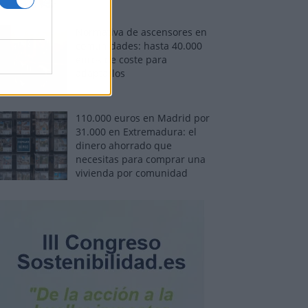
Normativa de ascensores en
comunidades: hasta 40.000
euros de coste para
adaptarlos
110.000 euros en Madrid por
31.000 en Extremadura: el
dinero ahorrado que
necesitas para comprar una
vivienda por comunidad