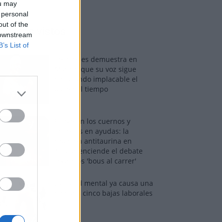
ou may
 personal
out of the
os más vistos
 downstream
B’s List of
Tom Jones demuestra en
Madrid que su voz sigue
desafiando implacable el
paso del tiempo
Fuego en los cuernos y
millones en ayudas: la
rebelión antitaurina en
Alfafar enciende el debate
sobre los 'bous al carrer'
La salud mental ya causa una
de cada cinco bajas laborales