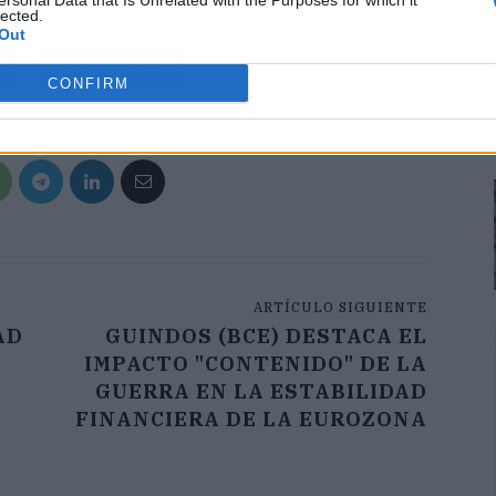
ersonal Data that Is Unrelated with the Purposes for which it
lected.
Out
Siguiente
CONFIRM
ARTÍCULO SIGUIENTE
AD
GUINDOS (BCE) DESTACA EL
IMPACTO "CONTENIDO" DE LA
GUERRA EN LA ESTABILIDAD
FINANCIERA DE LA EUROZONA