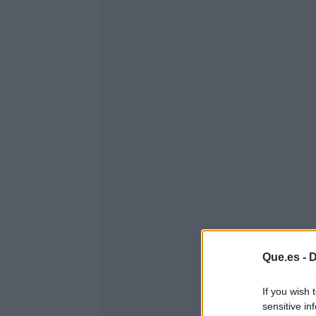
Que.es -
D
If you wish 
sensitive in