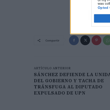
of my P
was col
Opted 
Atrás
Compartir
ARTÍCULO ANTERIOR
SÁNCHEZ DEFIENDE LA UNID
DEL GOBIERNO Y TACHA DE
TRÁNSFUGA AL DIPUTADO
EXPULSADO DE UPN