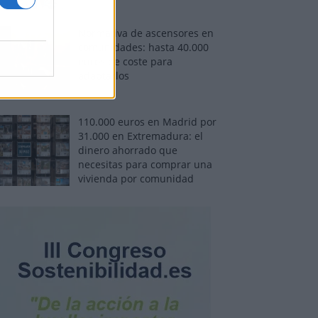
Normativa de ascensores en
comunidades: hasta 40.000
euros de coste para
adaptarlos
110.000 euros en Madrid por
31.000 en Extremadura: el
dinero ahorrado que
necesitas para comprar una
vivienda por comunidad