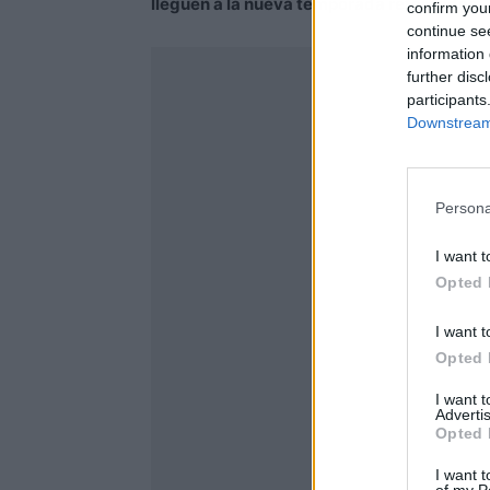
lleguen a la nueva temporada reforzados.
confirm you
continue se
information 
further disc
participants
Downstream 
Persona
I want t
Opted 
I want t
Opted 
I want 
Advertis
Opted 
I want t