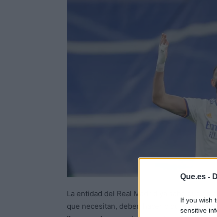
Que.es -
D
La entidad del Real Madrid ya sabe que es a
If you wish 
que necesitan, deben hacerlo durante la pr
sensitive in