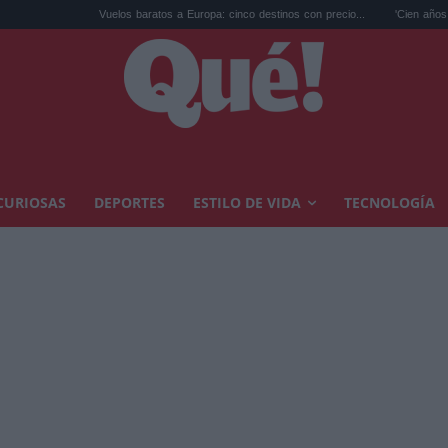
Vuelos baratos a Europa: cinco destinos con precio...
'Cien años de soledad', 
CURIOSAS
DEPORTES
ESTILO DE VIDA
TECNOLOGÍA