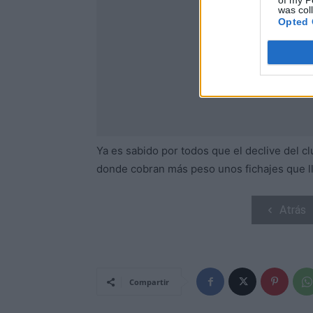
of my P
was col
Opted 
Ya es sabido por todos que el declive del cl
donde cobran más peso unos fichajes que ll
Atrás
Compartir