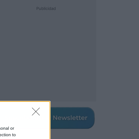
Publicidad
sonal or
ection to