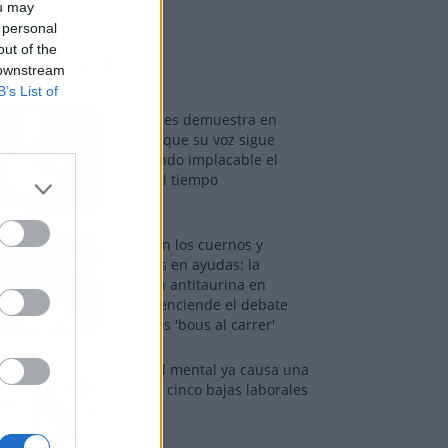
ou may
 personal
out of the
os más vistos
 downstream
B’s List of
Tom Jones demuestra en
Madrid que su voz sigue
desafiando implacable el
paso del tiempo
Fuego en los cuernos y
millones en ayudas: la
rebelión antitaurina en
Alfafar enciende el debate
sobre los 'bous al carrer'
La salud mental ya causa una
de cada cinco bajas laborales