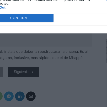
ersonal Data that Is Unrelated with the Purposes for which it
lected.
Out
CONFIRM
ub insta a que deben a reestructurar la oncena. Es allí,
egarán, inclusive, más rápidos que el de Mbappé.
Siguiente