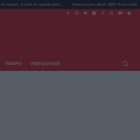
la serie: la segunda parte...
Rihanna nuevo álbum: A$AP Rocky confirma que está ..
TIEMPO
VIDEOJUEGOS