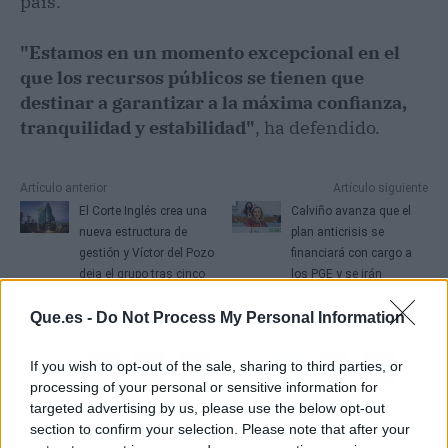
país.
"Estamos en un momento excepcional en el
que los recursos públicos se tienen que
destinar a garantizar a la máxima confianza,
tranquilidad y estabilidad"
, ha defendido.
Artículo anterior
Artículo siguiente
El Corte Inglés crea una
Calviño avanza que el
nueva estructura de
plan anticrisis se
gestión y Víctor del Pozo
financiará con cargo a
deja el grupo tras cinco
los PGE y se irán
años como CEO
adaptando las medidas
Que.es -
Do Not Process My Personal Information
If you wish to opt-out of the sale, sharing to third parties, or
processing of your personal or sensitive information for
targeted advertising by us, please use the below opt-out
section to confirm your selection. Please note that after your