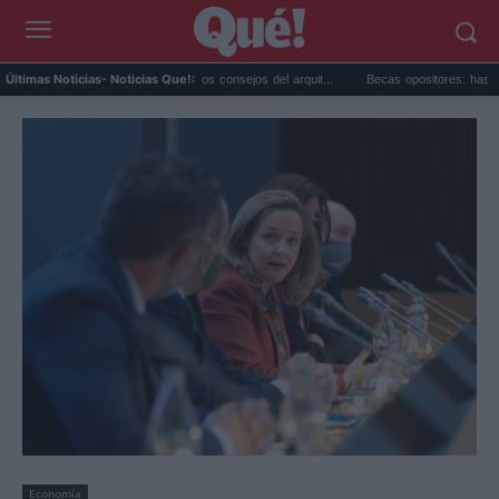
Cómo evitar calor en casa: los consejos del arquit...
Becas opositores: hasta 75 euro
Últimas Noticias
- Noticias Que!:
Economía