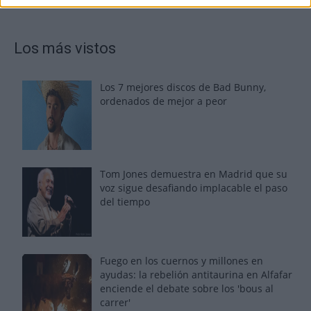
Los más vistos
Los 7 mejores discos de Bad Bunny,
ordenados de mejor a peor
Tom Jones demuestra en Madrid que su
voz sigue desafiando implacable el paso
del tiempo
Fuego en los cuernos y millones en
ayudas: la rebelión antitaurina en Alfafar
enciende el debate sobre los 'bous al
carrer'