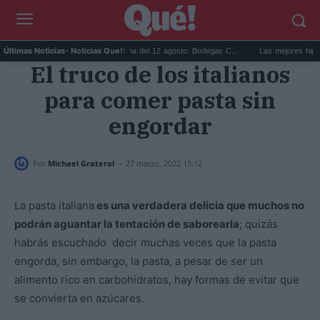
.
Eclipse solar en Cariñena del 12 agosto: Bodegas C...
Las mejores hipotecas 
Últimas Noticias
- Noticias Que!:
El truco de los italianos
para comer pasta sin
engordar
-
Por
Michael Graterol
27 marzo, 2022 15:12
La pasta italiana
es una verdadera delicia que muchos no
podrán aguantar la tentación de saborearla
; quizás
habrás escuchado decir muchas veces que la pasta
engorda, sin embargo, la pasta, a pesar de ser un
alimento rico en carbohidratos, hay formas de evitar que
se convierta en azúcares.