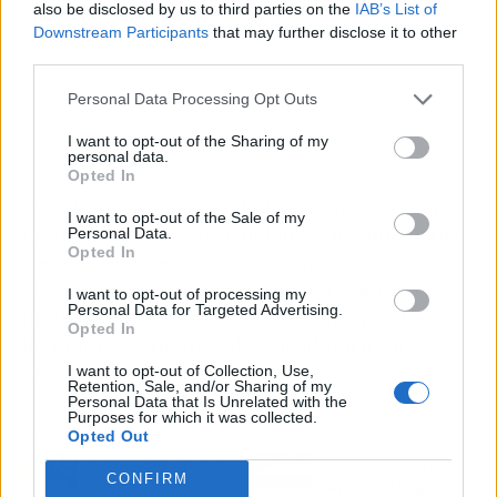
also be disclosed by us to third parties on the
IAB’s List of
Downstream Participants
that may further disclose it to other
third parties.
Personal Data Processing Opt Outs
I want to opt-out of the Sharing of my
personal data.
Opted In
Aunque la empresa se dedica a confeccionar
I want to opt-out of the Sale of my
productos de elevada calidad y a medida para el
Personal Data.
Opted In
cliente, también dispone de un servicio de
alquiler de mobiliario de acero por tiempo
I want to opt-out of processing my
Personal Data for Targeted Advertising.
limitado. De esta manera, brindan opciones a
Opted In
las empresas interesadas en adquirir un
mueble de acero resistente.
I want to opt-out of Collection, Use,
Retention, Sale, and/or Sharing of my
Personal Data that Is Unrelated with the
Purposes for which it was collected.
Opted Out
Artículo anterior
Artículo siguiente
Pulido y abrillantado de
Las funciones de los
CONFIRM
suelos realizado por
remates del Grupo Panel