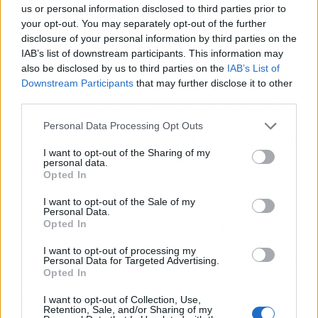
us or personal information disclosed to third parties prior to
Dueso, pese a que "ninguno de ellos" ha
your opt-out. You may separately opt-out of the further
colaborado con la Justicia en los más de 300
disclosure of your personal information by third parties on the
asesinatos que quedan por resolver.
IAB’s list of downstream participants. This information may
also be disclosed by us to third parties on the
IAB’s List of
También ha lamentado que
"una parte de la
Downstream Participants
that may further disclose it to other
third parties.
sociedad vasca y una minoría"
de la del resto
del Estado intente
"blanquear"
a los terroristas
Personal Data Processing Opt Outs
y presente a
"los que nunca querrán nada con
ellos"
como gente que
"no quiere la paz"
,
I want to opt-out of the Sharing of my
personal data.
"tratando de cambiar la narrativa".
Opted In
I want to opt-out of the Sale of my
Por su parte, Revilla también ha considerado
Personal Data.
Opted In
que, aunque duela, "es necesario" recordar lo
que pasó con ETA "para que no vuelva a ocurrir"
I want to opt-out of processing my
y cree que se debe poner de relieve que, en esa
Personal Data for Targeted Advertising.
Opted In
historia, "había unos malos" --los "asesinos"-- y
"unos buenos", como fueron las víctimas y las
I want to opt-out of Collection, Use,
Retention, Sale, and/or Sharing of my
Fuerzas y Cuerpos de Seguridad.