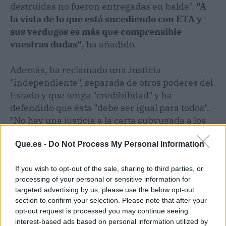
destruidas no fueron entregadas en balde".
"A
la vista de lo que está sucediendo con ETA y
sus verdugos es más que comprensible
vuestras dudas"
, ha añadido.
Además, ha reclamado una Justicia
"independiente", separada de otros poderes del
Estado y que tenga "credibilidad" y ha
defendido que ésta "debe ser igual para todos".
"No hay una justicia a la carta subyugada a los
partidos políticos que la manoseen a su antojo
Que.es -
Do Not Process My Personal Information
en función de sus intereses cortoplacistas", ha
sentenciado.
If you wish to opt-out of the sale, sharing to third parties, or
processing of your personal or sensitive information for
Ha denunciado que prácticamente todos los
targeted advertising by us, please use the below opt-out
etarras, "incluidos los más sanguinarios" están
section to confirm your selection. Please note that after your
en cárceles vascas o de regiones limítrofes,
opt-out request is processed you may continue seeing
como Cantabria, que cuenta con el penal de El
interest-based ads based on personal information utilized by