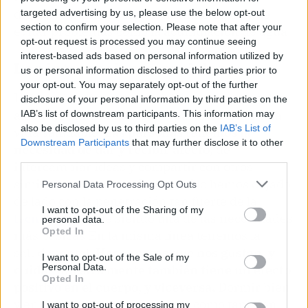
digestivo para mejorar el inmunológico y de
targeted advertising by us, please use the below opt-out
section to confirm your selection. Please note that after your
evitar problemas como la acumulación de agua.
opt-out request is processed you may continue seeing
interest-based ads based on personal information utilized by
Las interacciones sociales
us or personal information disclosed to third parties prior to
your opt-out. You may separately opt-out of the further
Hablar con personas, socializar, crear vínculos
disclosure of your personal information by third parties on the
afectivos sanos también es parte de tener una
IAB’s list of downstream participants. This information may
also be disclosed by us to third parties on the
IAB’s List of
vida saludable.
Las personas tenemos la
Downstream Participants
that may further disclose it to other
necesidad de dar y recibir afecto,
de
third parties.
intercambiar ideas y compartir con otros
similares a nosotros. Incluso si lo hemos dejado
Personal Data Processing Opt Outs
de lado con la penetración tan fuerte de la
I want to opt-out of the Sharing of my
tecnología
, sigue siendo una de las necesidades
personal data.
Opted In
más básicas.
En la misma línea tenemos la
salud mental.
Hacer cosas que nos gustan, y
I want to opt-out of the Sale of my
Personal Data.
cuidar nuestra mente también tiene un efecto
Opted In
positivo en el cuerpo, y viceversa.
Dormir bien
y en los horarios correctos, así como también
I want to opt-out of processing my