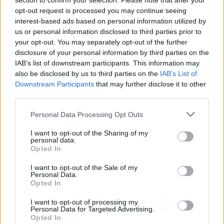
section to confirm your selection. Please note that after your
estratégicos
con el objetivo de mejorar el
opt-out request is processed you may continue seeing
posicionamiento web.
interest-based ads based on personal information utilized by
us or personal information disclosed to third parties prior to
El programa Kit Digital muestra el empeño del
your opt-out. You may separately opt-out of the further
disclosure of your personal information by third parties on the
gobierno español en la transformación digital
IAB’s list of downstream participants. This information may
de las empresas. De la mano de Sergio Arregui,
also be disclosed by us to third parties on the
IAB’s List of
los negocios podrán sacar el máximo partido a
Downstream Participants
that may further disclose it to other
estas ayudas.
third parties.
Personal Data Processing Opt Outs
Artículo anterior
Artículo siguiente
I want to opt-out of the Sharing of my
Pedir la devolución del
Las relaciones públicas
personal data.
dinero del Seguro de
en una empresa, qué
Opted In
Decesos de la mano de
son y para qué sirven
Seguros Academy
I want to opt-out of the Sale of my
Personal Data.
Opted In
I want to opt-out of processing my
Personal Data for Targeted Advertising.
Opted In