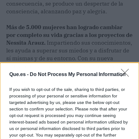
consecuencia, se produce un despertar de la
consciencia, alcanzando paz y alegría.
Más de 5.000 mujeres han logrado cambiar
por completo su vida gracias a los proyectos de
Nessita Arauz.
Impartiendo sus conocimientos,
les ayuda a superar sus miedos y a disfrutar de
sí mismas y de su entorno. Con su nueva
formación gratuita
Soy una valiente Butterfly,
busca esta vez crear nuevas historias de cambio
Que.es -
Do Not Process My Personal Information
y crecimiento personal.
If you wish to opt-out of the sale, sharing to third parties, or
processing of your personal or sensitive information for
targeted advertising by us, please use the below opt-out
section to confirm your selection. Please note that after your
opt-out request is processed you may continue seeing
interest-based ads based on personal information utilized by
us or personal information disclosed to third parties prior to
your opt-out. You may separately opt-out of the further