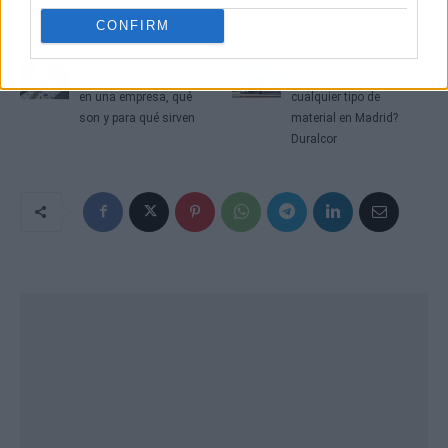
CONFIRM
Artículo anterior
Artículo siguiente
Las relaciones públicas
¿Cómo almacenar
en una empresa, qué
cualquier tipo de
son y para qué sirven
material en Madrid?
Duralcor