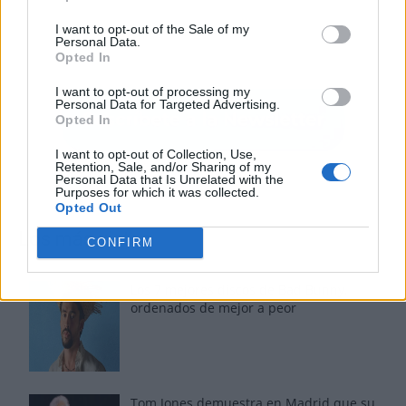
I want to opt-out of the Sale of my
Personal Data.
Opted In
I want to opt-out of processing my
Personal Data for Targeted Advertising.
Opted In
I want to opt-out of Collection, Use,
Retention, Sale, and/or Sharing of my
Personal Data that Is Unrelated with the
Purposes for which it was collected.
Opted Out
Los más vistos
CONFIRM
Los 7 mejores discos de Bad Bunny,
ordenados de mejor a peor
Tom Jones demuestra en Madrid que su