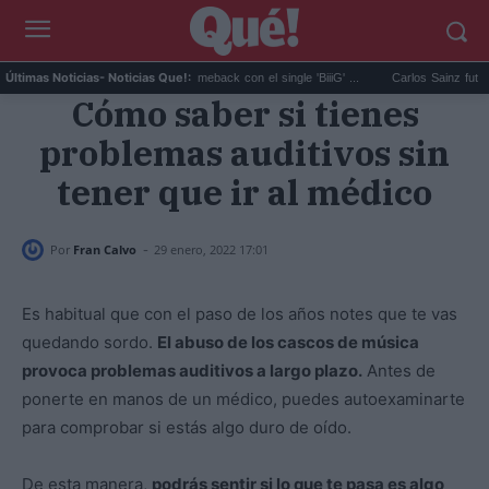
BIGBANG anuncia su comeback con el single 'BiiiG' ...
Carlos Sainz futuro en el
Últimas Noticias
- Noticias Que!:
Cómo saber si tienes
problemas auditivos sin
tener que ir al médico
-
Por
Fran Calvo
29 enero, 2022 17:01
Es habitual que con el paso de los años notes que te vas
quedando sordo.
El abuso de los cascos de música
provoca problemas auditivos a largo plazo.
Antes de
ponerte en manos de un médico, puedes autoexaminarte
para comprobar si estás algo duro de oído.
De esta manera,
podrás sentir si lo que te pasa es algo