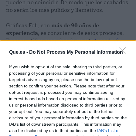
pueden no coincidir. De modo que los acabados
no serán los más pulidos y llamativos.
Gráficas Feli, con
más de 90 años de
experiencia
, es consciente de estos procesos.
Por eso, utiliza maquinaria de alta
tecnología
,
con
gráficos ajustados y personalizados a las
Que.es -
Do Not Process My Personal Information
necesidades de
marketing
empresarial de
cada compañía
. Cuenta, además, con
If you wish to opt-out of the sale, sharing to third parties, or
diferentes técnicas de impresión
, tales como
processing of your personal or sensitive information for
digital, rotativa,
offset
y con acabados
targeted advertising by us, please use the below opt-out
especiales reconocibles a la vista.
section to confirm your selection. Please note that after your
opt-out request is processed you may continue seeing
interest-based ads based on personal information utilized by
Artículo anterior
Artículo siguiente
us or personal information disclosed to third parties prior to
your opt-out. You may separately opt-out of the further
Las ventajas del
¿Dónde encontrar
disclosure of your personal information by third parties on the
maquillaje vegano,
perfumes y cosmética de
IAB’s list of downstream participants. This information may
ingredientes de origen
alta calidad?
also be disclosed by us to third parties on the
IAB’s List of
vegetal y respeto al
Crisessens.es