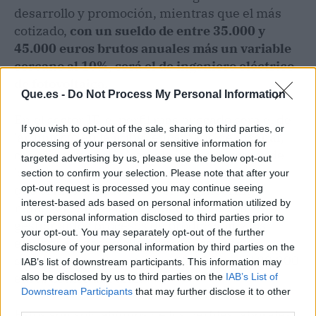
desarrollo y promoción, mientras que el más
cotizado,
con un sueldo de entre 35.000 y
45.000 euros brutos anuales más un variable
cercano al 10%, será el de ingeniero eléctrico
de fotovoltaica.
Que.es -
Do Not Process My Personal Information
En el sector IT, el perfil más buscado será el de
If you wish to opt-out of the sale, sharing to third parties, or
'arquitecto en la nube', encargado de diseñar,
processing of your personal or sensitive information for
coordinar y administrar la infraestructura de
targeted advertising by us, please use the below opt-out
'cloud computing' de las empresas, mientras
section to confirm your selection. Please note that after your
opt-out request is processed you may continue seeing
que el más cotizado será el 'engineering
interest-based ads based on personal information utilized by
manager', profesional especializado en
us or personal information disclosed to third parties prior to
gestionar los procesos de producción y los
your opt-out. You may separately opt-out of the further
equipos de desarrollo de producto, con un
disclosure of your personal information by third parties on the
sueldo que oscila entre los 60.000 y los 100.000
IAB’s list of downstream participants. This information may
euros brutos anuales.
also be disclosed by us to third parties on the
IAB’s List of
Downstream Participants
that may further disclose it to other
third parties.
Estos son sólo algunos de los perfiles laborales