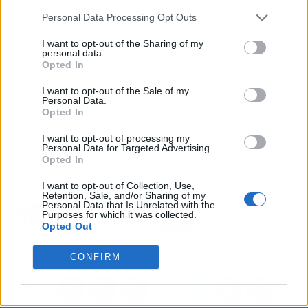
que más se buscarán este año y los que mejor
Personal Data Processing Opt Outs
se pagarán, según el 'XVII Informe
I want to opt-out of the Sharing of my
Los+Buscados de Spring Professional 2022', en
personal data.
Opted In
el que se pone de manifiesto que las empresas
deberán buscar nuevas fórmulas para atraer y
I want to opt-out of the Sale of my
retener talento y evitar situaciones como la
Personal Data.
Opted In
'gran renuncia' en Estados Unidos
(gente que
deja voluntariamente su trabajo, la mayoría
I want to opt-out of processing my
Personal Data for Targeted Advertising.
para buscar otros empleos mejor pagados).
Opted In
I want to opt-out of Collection, Use,
Retention, Sale, and/or Sharing of my
Artículo anterior
Artículo siguiente
Personal Data that Is Unrelated with the
El Foro Nacional de
El PP cree que el bono del
Purposes for which it was collected.
Hostelería se celebrará
alquiler "juega con la
Opted Out
en Málaga hasta 2025
ilusión de los jóvenes"
CONFIRM